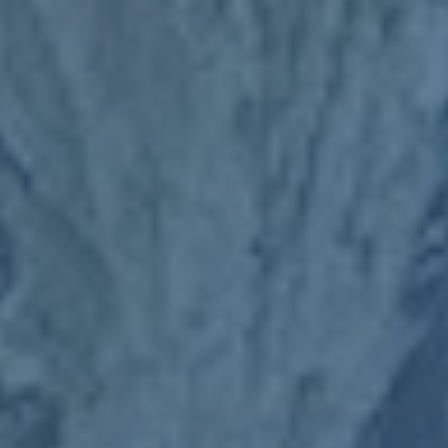
走。
安卓官方平台在世界杯后的延展价值
值得关注的一点是，虽然“世界杯竞猜安卓官方平台”看
似围绕四年一度的大赛而生，但许多平台早已将业务
和内容拓展到全年赛事。世界杯结束后，英超、西
甲、欧冠等主流联赛继续上演，而平台则会通过赛事
订阅、关注球队、长期战绩追踪等功能，将临时用户
转化为长期用户。对于球迷而言，如果在世界杯期间
已经习惯了在某一平台上获取数据、观看解读、进行
适度竞猜，那么在新赛季开始后延续使用，就顺理成
章。
从这个角度看，世界杯只是一个集中爆发的引流入
口，安卓官方平台真正的竞争力，仍然体现在持续的