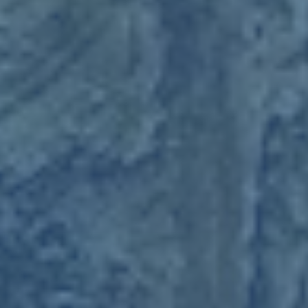
统一收纳在一个比赛详情页中，避免用户在多个界面
频繁跳转。与此考虑到世界杯比赛常在深夜进行，夜
间模式、护眼配色和消息免打扰等功能也变得尤为重
要。一个典型的好评案例是，有用户在评价某官方平
台时提到，“在临近凌晨开赛时，我可以关闭非关键比
赛的推送，只保留自己下注的场次提醒，这种细节设
计让我感觉平台很尊重用户节奏”，这类反馈说明，良
好的体验往往体现在细微之处。
典型使用场景与用户行为洞察
从用户行为来看，世界杯竞猜安卓官方平台的使用具
有明显的阶段性和场景特征。在赛前阶段，用户更倾
向于浏览球队信息、阅读分析文章和观看球评视频，
这一阶段的核心是“构建认知”和“形成预期”；在赛中阶
段，尤其是进行到下半场的关键节点时，实时赔率波