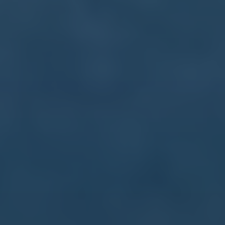
华体会平台通过官网和官方链接为用户提供了全方位的服务
体验。通过登录入口，用户可以快速注册并加入体育互...
联系我们