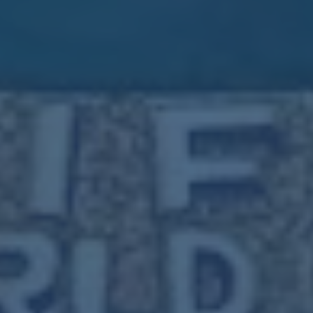
关于我们
服务优势
团队介绍
新闻资讯
联系我们
热门新闻
世界杯外围手机入口地址
2026-08-11
2026世界杯外围赛苹果攻略大全