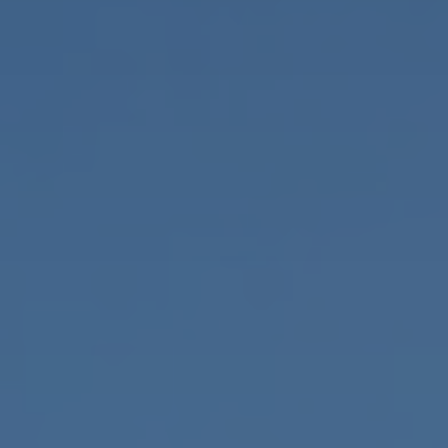
骤。首先是注册与实名认证，通过手机号或邮箱完成
账号创建，并根据平台要求提交必要的身份信息，以
满足当地法规对实名制和资金安全的要求。接着是账
户设置，包括支付方式绑定、风险提醒开关以及投注
限额设定等，这部分对于建立健康的使用习惯非常关
键。进入正式使用阶段后，用户可以在数据与分析模
块查看球队近期状态、双方历史交锋、伤停名单甚至
天气因素；在竞猜页面选择胜负平、比分、半全场、
进球数等不同玩法，并根据自己的判断进行组合搭
配。比赛结束后，系统会依据官方赛果自动结算，并
在账户中展示收益或亏损情况，整个过程尽量以图表
与提示信息的形式呈现，减少理解成本。