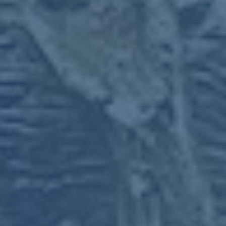
证或临时锁定，以降低盗号风险。其次是隐私保护，
实名认证信息、交易记录及投注历史都需要进行严格
的权限管理，不对无关第三方开放。
合规层面更为关键，不同国家和地区对线上竞猜的管
理政策有较大差异，一款标榜“安卓官方平台”的产品，
必须在资质许可、技术接入和内容展示方面符合当地
法律要求。在一些案例中，用户在第三方渠道下载了
仿冒的“世界杯竞猜APP”，在充值后才发现平台并无授
权资质，最终维权困难。这类事件也提醒用户，务必
通过官方渠道或权威应用商店获取安装包，并核验开
发者信息与相关资质。对平台而言，主动披露牌照情
况、合作机构和监管信息，不仅能增强公信力，也是
合规经营的基本前提。
玩法设计与用户体验的平衡