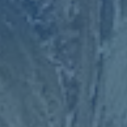
动和盘口调整会吸引用户频繁刷新页面，做出加注或
止损决策；赛后阶段，则主要以战术复盘、数据回看
和战绩总结为主，一些平台会自动生成个人竞猜报
告，例如展示用户在哪些类型的玩法上胜率较高，在
哪些球队比赛中过于情绪化下注，以此帮助用户提升
自我控制。
有一个颇具代表性的案例，是某位资深球迷在连续两
届世界杯中使用同一安卓官方平台做记录。第一届
时，他几乎只依据情感偏好下注，常常因为“喜爱某球
星”而忽略球队整体状态，最终整体亏损明显；第二届
时，他开始充分利用平台的数据分析和个人战绩复盘
功能，设置每日投注上限，并刻意回避自己判断偏差
较大的小组赛冷门场次，最终不仅总体略有盈余，更
重要的是避免了过度沉迷。这个例子说明，当平台把
风险控制工具和自我管理功能融入体验流程，用户便
更容易形成理性参与的习惯，而不是被短期输赢牵着