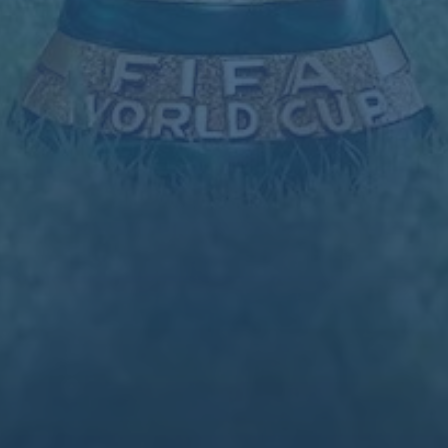
栏目导航
关于我们
服务优势
团队介绍
新闻资讯
联系我们
友情链接
友情链接