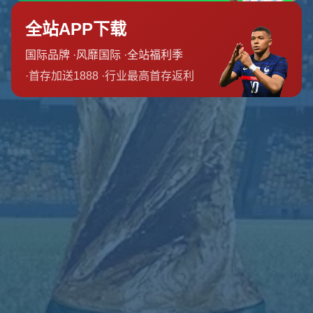
华体会平台通过官网和官方链接为用户提供了全方位的服务
体验。通过登录入口，用户可以快速注册并加入体育互...
联系我们
地址
河南省洛阳市孟津县城关镇
邮箱
admin@ch-hthsport.com
电话
0371-6763390