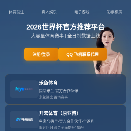
404
网站首页
404