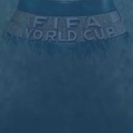
栏目导航
关于我们
服务优势
团队介绍
新闻资讯
联系我们
友情链接
友情链接