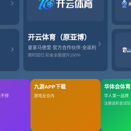
2026-06-07T01:40:06+08:00
则性协议
终牵动着欧洲足坛的神经，而当“凯恩非常接近加盟皇马
证实时，一场足以改变多方格局的超级转会，似乎已经从传
一场围绕球队重建、商业布局与个人追逐荣誉展开的多维
提上议程，本泽马远走沙特、阿扎尔离队、部分老将进入
顶级中锋。在这样的背景下，凯恩成为几乎完美的答案。
压之下依然冷静处理关键球的能力，都与皇马的需求高度
顶级荣誉的锋线领袖，“原则性协议”的达成就显得顺理