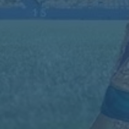
证明了个人风格的高度适配性；也有人在离开熟悉体
以被视为更稳妥的选择，在于他不仅能在禁区完成
术特点并不强依赖某一种特定的联赛节奏或战术模
就皇马的形象与商业价值而言，这桩潜在转会同样
高水准，但在全球市场上的“超级IP”效应有所减
引进凯恩这种在英超与国家队层面拥有巨大影响力
力。当竞技诉求与商业诉求高度重叠时，一笔转会的
一旦浮出水面，就迅速引发全球媒体的持续追踪。