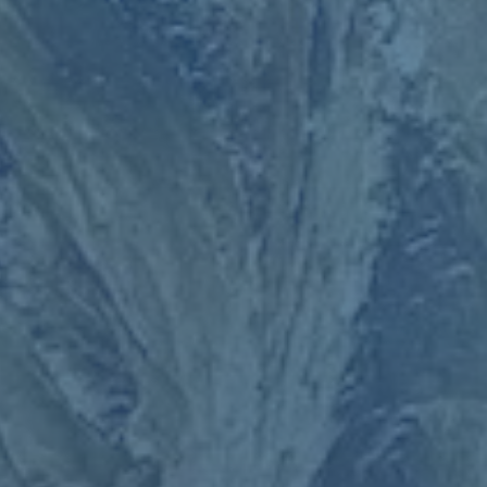
球队在转会窗口的整体策略会发生倾斜。高额的转会费与
部管理层在中场轮换、后防补强与未来年轻化上做出更精
与后防线的储备上布局较早，卡马文加、琼阿梅尼、巴尔
中投入到锋线这一最后一块“王冠拼图”上。凯恩的加
的推倒重建。
次重建序幕。长年围绕凯恩和孙兴慜构建的攻击体系，如
设计进攻端的权重分配与阵型结构。一方面，热刺需要通
避免球队战斗力瞬间跌落；也要在精神层面为“后凯恩时
次在关键时刻错失冠军，而这次的选择更像是一种痛苦的自
局中，会发现其影响远不止两个俱乐部。在英超层面，热
弱，这将进一步拉大他们与争冠集团之间的差距，也可能
皇马若成功补上中锋位置，不仅能在国内对抗巴萨、马