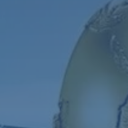
从热刺的角度来看，放走队史最佳射手似乎是一种
声，如果继续强行挽留，不仅可能在未来零转会费
期规划。在现代足球中，情感固然重要，但财务与竞
看似对球迷残酷，却为俱乐部争取到了宝贵的转会
之所以被称为“原则性协议”，就在于双方在核心框
支付方式等，但仍保留在一些细节上的谈判空间。
临时出现其他豪门截胡或者球员本人态度发生重大
境，接受全新文化和战术体系的考验，但也代表着
会。在30岁前后做出这种级别的职业选择，对任何
从战术层面分析，凯恩如果真正登陆伯纳乌，将极
赖本泽马的回撤拿球与组织能力，而凯恩同样具备担
统中锋，更是一位习惯回撤串联、用中长传撕开防
击手的组合，可能为皇马打造一种全新的三叉戟模