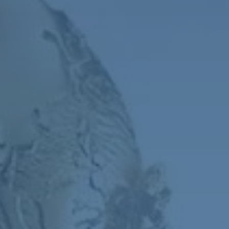
皇馬主場一「路」平川
2026-08-09