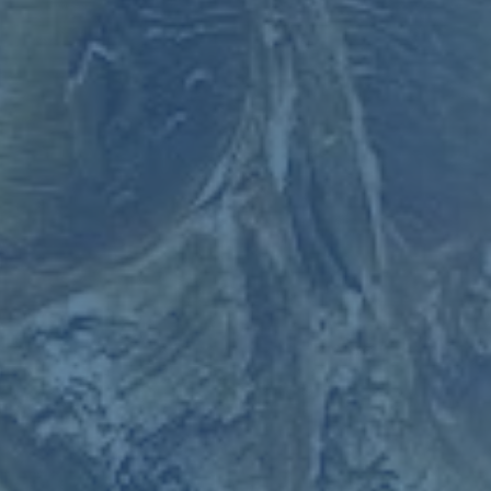
美契合现代足球提倡的高流动性、快节奏与多点进攻。