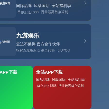
搜索
栏目导航
关于我们
服务优势