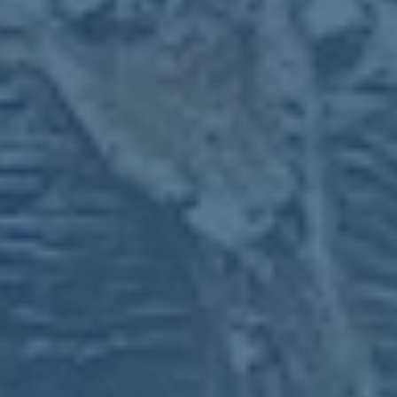
比分一览与球队风格的对应关系
也日益明显。以防守
反击见长的球队，其世界杯比分往往呈现低进球低失
球的特征，频繁出现1比0、2比0和1比1这类结果。他们
不追求多点开花，而是依靠固定的得分方式和高度纪
律性来消耗对手。与之相对，技术流或攻势足球的代
表则倾向于开放式战局，2比2、3比2、4比1的比分更
常出现在他们的赛程表上。值得注意的是，风格标签
并非一成不变，有些球队在十几二十年的跨度里，比
分形态发生了明显变化，这背后是教练理念、球员结