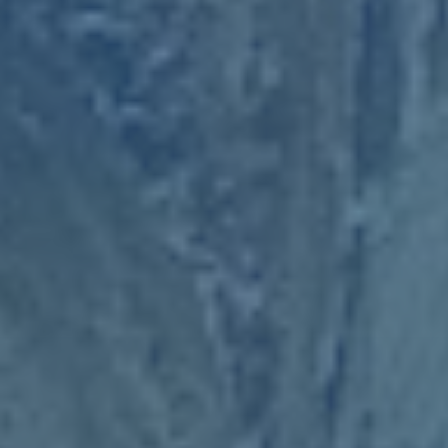
现代数据分析的兴起，让
世界杯比分一览不再是孤立
的数字集合
，而是可以与射门次数、控球率、预期进
球值等高级指标结合起来解读的窗口。例如，一场2比
0的比赛，从传统视角看是稳健胜利，但如果预期进球
值显示双方接近甚至反转，那就意味着胜方的效率极
高，或者门将发挥超常。相反，一场1比1的平局，如果
一方在各种数据维度上碾压对手，比分反而说明这支
球队在临门一脚和心理把控上存在短板。在这种语境
下，“比分一览”更像是理解比赛质量的入口，而不是终
点，它帮助我们快速定位需要深挖的场次，而不是停
留在“赢了或输了”的单线叙事上。