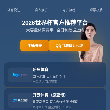
新闻资讯
网站首页
新闻资讯
2026-06-18T04:10:06+08:00