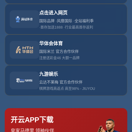
Admin
新闻资讯
世界杯比分一览
世界杯比分一览的真正意义
并不只是把一串串数字罗
列在表格里，而是借由这些看似冰冷的结果，重新回
味那些燃烧过的夜晚、跌宕的剧情和难以复制的高光
时刻。从比分出发，我们能看清战术趋势、感受时代
更替，也能理解为什么有的球队注定要写进历史，而
有的只能成为背景板。很多球迷以为“比分一览”只是一
个记录工具，但当你把历届世界杯比分放在一起对
照，就会发现它其实是一部浓缩的世界足球发展史。
比分背后隐藏的战术密码
常常被忽视。表面看来，1比
0、2比1、4比2只是数字变化，但放在不同的世界杯语
境下，它们代表的是迥异的足球哲学。早期世界杯
中，动辄5比2、6比1的比分并不少见，那是进攻至上