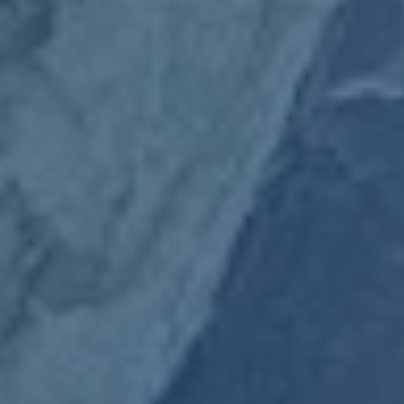
密麻麻的数字之间多停留片刻。当我们学会在比分中
寻找故事，在结果中追溯过程，世界杯便不再只是四
年一度的盛会，而是一条绵延不绝的时间长河，每一
次开赛与终场都被浓缩在那几组看似简单的数字之
中。