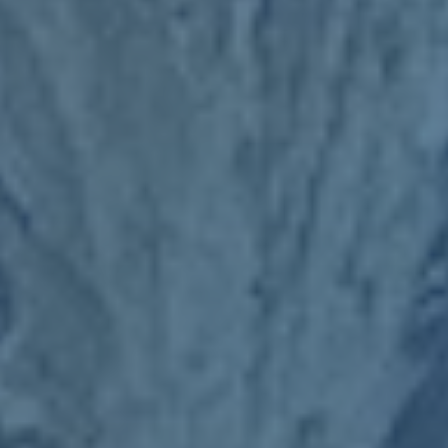
从媒体传播的角度，世界杯期间的
比分一览页面
几乎
是访问量最高的版块之一。为什么人们如此在意比分
更新的速度和呈现方式 因为比分是所有信息中的“共通
语言” 无论你熟不熟悉战术、是不是数据控，只要看见
3比2、0比0、1比3，就能瞬间感受到比赛的张力和走
向。优秀的比分一览设计通常会在基础比分之外，辅
以进球时间、进球方式、红黄牌和换人节点，用极简
的信息量构建出一个“缩略比赛”。这样即便没看直播的
球迷，也能凭借比分和关键事件的组合，勾勒出比赛
的大致轮廓。这种“数字叙事”，正是世界杯在数字时代
持续吸引关注的关键。
综合来看，世界杯比分一览远远不只是赛果汇总。它
是一种理解时代、洞察战术、回顾记忆的工具，也是
连接老球迷与新球迷的共同语境。无论你是希望通过
比分预测走势，还是借此重温经典，都值得在那些密