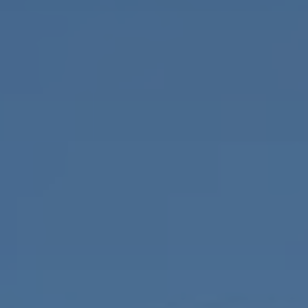
很多球迷关心的一个问题是
比分一览能否帮助预测冠
军走势
。从历史数据来看，夺冠球队通常呈现出几个
共同的比分特征。第一，几乎一定会经历至少一场一
球小胜，这种“险胜”反而是冠军成熟度的体现，因为它
验证了球队在压力之下守住成果的能力。第二，冠军
往往不会在同一届赛事中多次大比分失球，即便在状
态不稳的比赛中，比分也会控制在可追赶的范围内。
第三，从场均进球和失球看，冠军队伍往往保持在一
个相对平衡的区间——既不是狂攻型的“篮板球队”，也
不是完全依赖守门员奇迹的被动之师。浏览世界杯比