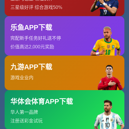
的年代，球队更愿意用前场火力压制对手。随着防守
体系的成熟，1比0成为冠军道路上的“标配结果”，许多
最终捧杯的球队，都在淘汰赛中以微弱优势艰难过
关。这类小比分胜利，一方面体现出防守的高度组织
性，另一方面也折射出大赛环境下的保守倾向。当你
浏览一届世界杯的比分一览时，如果发现淘汰赛阶段
的比分整体偏小，那往往意味着那届杯赛的主旋律是
谨慎与稳健。
在
世界杯比分一览
中，某些特殊比分已经被赋予了独
特象征。比如7比1这样的悬殊差距，在世界杯历史上
并不多见，却因某些关键比赛而成为不可磨灭的记
忆。高比分并不仅仅说明一方火力强大，更说明在心
理、临场调整和阵型平衡上，双方出现了巨大的断
层。再看那些0比0的比赛，很多人习惯认为枯燥无
味，但从数据和过程拆解，常常可以看到门将的神勇