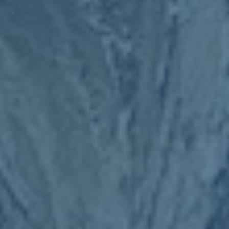
对不同伤病类型 不同部位或不同恢复周期的特殊条款
一些俱乐部甚至会选择为少数关键球员单独增加商业
保险或特别保护协议 这意味着像现在这样单一数字的
报道 将会被更复杂的风险模型所替代 球迷要理解球员
受伤的“代价” 也需要从简单的金额认知 过渡到对整个
足球产业经济结构的理解。