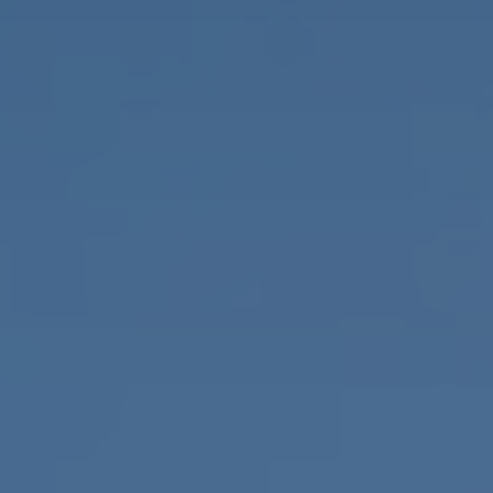
人士更关心的是条款细节和责任划分 而不是单纯的金
额数字。
从卡马文加看中场核心的“隐形价值”
卡马文加之所以成为讨论焦点 不仅因为他年轻且潜力