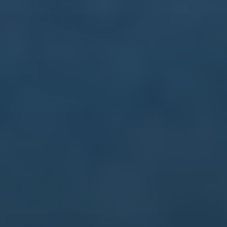
华体会平台通过官网和官方链接为用户提供了全方位的服务
体验。通过登录入口，用户可以快速注册并加入体育互...
联系我们
地址
河南省洛阳市孟津县城关镇
邮箱
admin@ch-hthsport.com
电话
0371-6763390
栏目导航