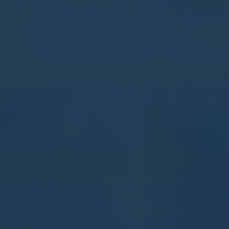
关于我们
服务优势
团队介绍
新闻资讯
联系我们
友情链接
友情链接