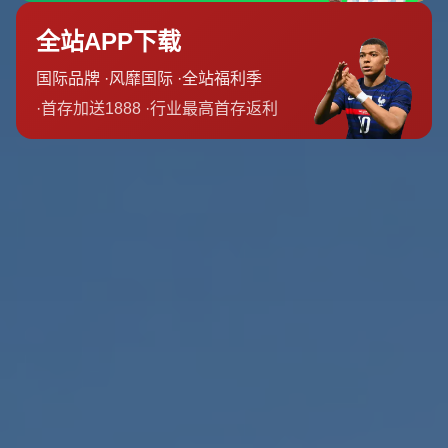
仅仅是税前工资 还有签字费摊销 绩效奖金 经纪人费用
以及医疗 康复和专业保障团队的支出 从整体预算看 2
万欧一天更像是“部分成本覆盖”而不是赚钱生意 俱乐
部真正期待的回报 从来都是球员在球场上的价值 而不
是这类保险性质的赔偿金。
保险机制和“保护俱乐部”的制度演进
在卡马文加受伤案例背后 隐藏的是一整套成熟的保险
与补偿体系 国际足联和各大洲足联多年来不断完善赛
事期间球员受伤的补偿机制 目的就在于降低俱乐部对
国家队比赛的抵触情绪 事实上 顶级球员在国家队长期
集训和密集赛程下 受伤概率显著提高 若完全让俱乐部
自行承担后果 难免引发矛盾 甚至影响球员出战意愿 因
此 通过按日计算的赔付方式 把风险在足协和保险机构
之间进行分摊 逐渐成了共识 这也是为什么当媒体提到
“卡马文加伤停期间 皇马每天收到2万欧赔偿金”时 行内