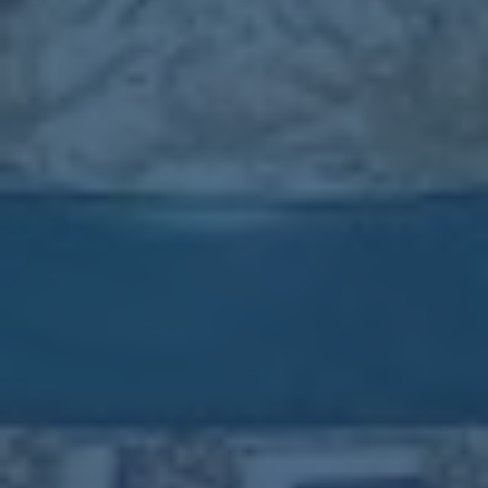
栏目导航
关于我们
服务优势
团队介绍
新闻资讯
联系我们