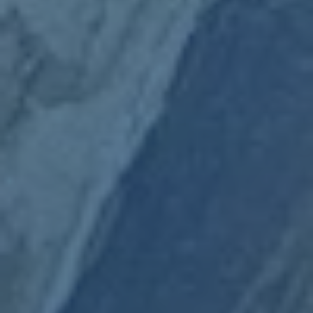
经不只是90分钟的比赛，而是一次将体育、旅游、文
化和社交融合在一起的综合体验。球迷在为一张门票
做决策时，无形中也在为自己的世界杯记忆版本做选
择。有的人希望在决赛现场见证冠军捧杯，有的人满
足于在小组赛的热烈氛围中与来自不同国家的球迷合
影对唱；还有人把门票视为家庭旅行的一部分，让孩
子第一次真切感受世界足球的节奏和色彩。从这个角
度看，一张2026美加墨世界杯门票的价值，并不只体
现在座位视角和对阵级别，更体现在它如何与个人的
人生时间线、职业安排、家庭记忆和旅行版图交织。
如果能在预算、时间和兴趣之间找到那个恰到好处的
平衡点，那么抢票这一看似技术性的过程，其实就是
为自己量身定制一段不可复制的世界杯旅程。
【官方指定平台】官方顶级竞技大厅，获取最新盘口
赔率与极速在线体验，大额无忧提款，请认准正版授
权。