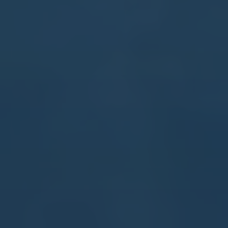
栏目导航
关于我们
服务优势
团队介绍
新闻资讯
联系我们
友情链接
友情链接