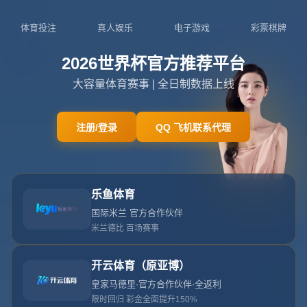
新闻资讯
网站首页
新闻资讯
2026-06-06T04:10:06+08:00