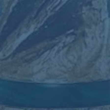
些平台允许用户在主比赛视角 外场看台 进攻方视角之间
特殊画面 这类模式不仅满足资深球迷对战术细节的兴趣,
导演台能操作的切换权部分交给观众,构建真正的“沉浸观
指定的世界杯直播平台角色,在赛前投入大量资源进行技术
的赛事专线,将关键场次的延迟控制在3到5秒范围内,同时
城市和运营商网络的用户都能获得相对统一的实时体验
 通过实时聊天室+弹幕+好友小队房间,用户可以创建私人
制,避免“你已经在庆祝,我这边还在看前一个回合”的尴尬
时刷新射门 次 数控 比赛热区等数据,并与直播画面绑定,
彩片段