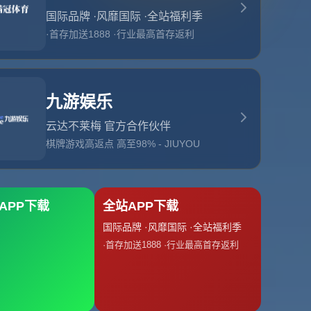
搜索
栏目导航
关于我们
服务优势