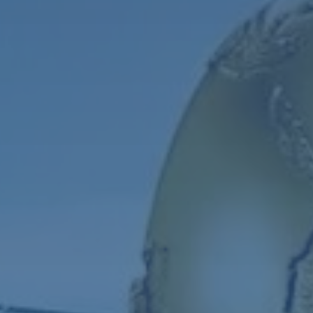
要实现高质量的世界杯实时直播,首先要解决的是信
由各国持权平台进行接收 处理 再分发 传统的HLS
杯直播平台往往会在核心场次采用低延迟HLS LL H
迟
其次是CDN分发 为了让不同地区 不同运营商网络