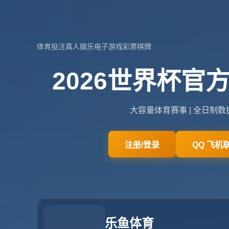
admin@ch-hthsport.com
0371-6763390