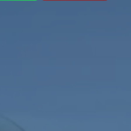
团队介绍
新闻资讯
联系我们
热门新闻
安帅-内部没有门将选择争论 琼阿梅
尼能做得更好
2026-08-08
世界杯竞猜分析最佳策略解析
2026-08-08
世界杯竞猜安卓官方平台
2026-08-08