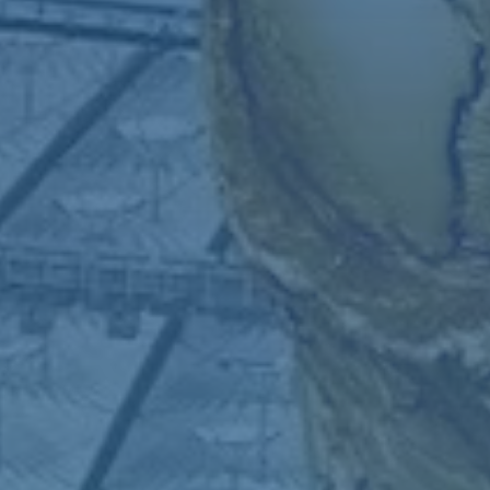
覆盖的内容分发网络 在高峰时段,边缘节点会进行就
台还会针对世界杯这样的超大流量场景,提前进行压力