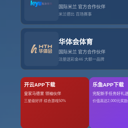
Admin
新闻资讯
世界杯直播平台实时
世界杯直播平台实时时代的观赛革命
每当世界杯临近,“在哪看球”几乎和“谁能夺冠”一样
世界杯直播平台实时体验能不能做到“零时差”“不卡顿
网,人们就希望随时打开手机或电脑,第一时间参与这
台不断升级,围绕“实时”做文章,不仅改变了比赛被
世界杯直播平台实时的核心价值
对于球迷来说,世界杯直播的价值不只是“能看”,而