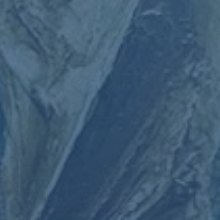
直播平台开始用更多实时互动功能来延伸观赛体验 比如常见
播 名人 嘉宾的陪看模式 球迷可以自由选择氛围,有人喜欢
时技术基础,需要保证语音 视频和比赛画面尽可能同步
万人在同一座虚拟看台上喊叫” 在一场焦点之战中,当进球发
间线上高度重合 如果延迟过大,这种世界杯直播平台实时
直播间看到“迟到的进球”,参与感大打折扣 因此,互动功