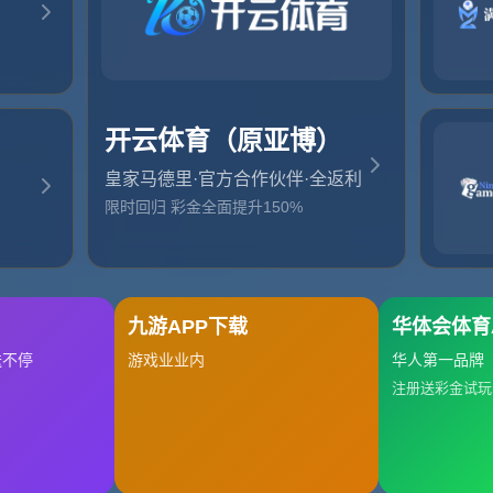
2026-05-30T04:10:06+08:00
重要 比起过去守在电视机前等待转播,如今球迷更关心的是
”“多视角” 从客厅到地铁,从办公室到球场周边,只要能上
场全球狂欢 也正是在这样的需求之下,各类世界杯直播平
观看的方式,也重塑了体育内容的生产和传播逻辑
是能马上看到正在发生的一切 这意味着平台需要在信号采集