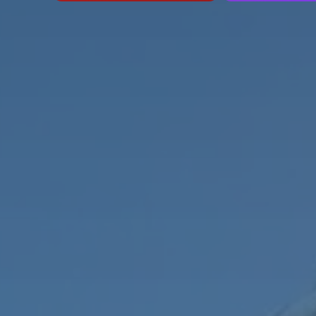
编码 传输 分发到终端展示的每一个环节上,努力缩
在的世界杯直播平台实时技术正在向“低于三秒”甚至
交媒体上讨论时不会被“提前剧透”,也能让弹幕 互
从平台角度看,实时能力不仅是技术指标,还是核心竞
乃至决赛更是会把平台推到极限 谁能在高并发的压
中赢得主动 实时直播的稳定性 延迟控制和多终端
准
技术如何支撑世界杯直播平台实时体验