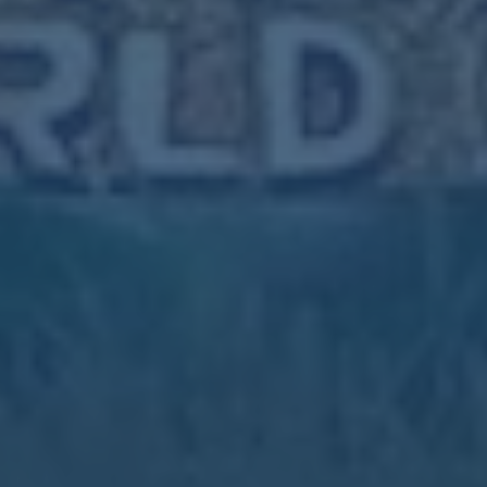
世界杯买球平台热门推荐与分析
2026-08-07
塞尔-巴萨认为4-0皇马是转折点 让很多球
员愿降薪
2026-08-07
2026世界杯盘口分析完整版
2026-08-07
订阅我们