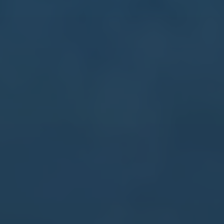
联系我们
地址
河南省洛阳市孟津县城关镇
邮箱
admin@ch-hthsport.com
电话
0371-6763390
栏目导航
关于我们
服务优势