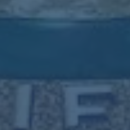
栏目导航
关于我们
服务优势
团队介绍
新闻资讯
联系我们
热门新闻
世界杯滚球平台最新网址
2026-08-07