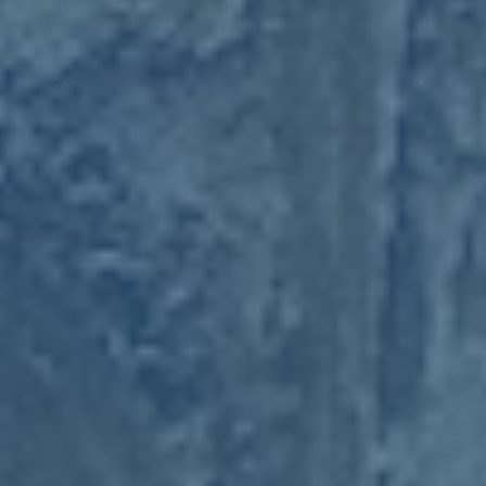
成为核心,进球助攻双双飙升。这种路径在外界看来十
分理性。 但阿森西奥的态度显得更为复杂:他表示会喜
欢留在皇马,说明在做选择时,他不仅计算职业收益,也在
考虑个人情感和事业高度。在皇马成功,所获得的认同
感与影响力,远非在普通俱乐部能比。对很多球员来说,
哪怕在皇马只是轮换球员,也要比在小俱乐部当绝对核
心更具“荣誉感”。
这就形成了一个耐人寻味的抉择: 是选择在皇马争取机
会,冒着连续性不足、成长受限的风险,还是选择在别处
做绝对主力,用大量实际数据证明价值 阿森西奥的表态,
其实是一种折中路径的宣示——他既想留下,但前提是
能够逐步得到更连续的信任和空间。这并非单方面诉
求,也意味着他必须在训练与比赛中拿出更高水准,用稳
定表现迫使教练把他纳入清晰的计划。
案例映照: 有人选择离开 有人选择坚持 横向对比会更