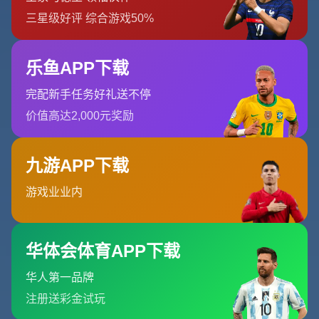
首先是一种情感认同——对俱乐部历史、球衣重量和球
迷期望的真诚回应。许多成名球员最终离开皇马,并不
是因为缺少感情,而往往是竞争无比残酷、上场时间有
限、战术位置受到挤压。当一个球员仍然愿意表达“我
愿意留下”,这背后隐含的是对自身能力的自信,也是对这
家俱乐部长期规划的信任。
然而,情感只是一个维度。阿森西奥很清楚,如果没有持
续的上场时间,再强烈的感情也会被现实打磨。他在接
受采访时提到希望“保持连续性并成长”,在职业语境中,
“连续性”往往直接指向稳定的出场时间和固定的战术角
色。对一个处在黄金年龄阶段的攻击型球员来说,零散
的替补登场难以维持状态,更难在关键时刻扮演决定性
角色。留在皇马与获得连续性之间,自然存在潜在张力,
而如何在豪门环境中得到教练信任,就成为他职业生涯
的核心命题之一。