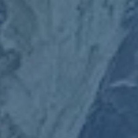
而选择离开,外界往往会将其解读为俱乐部在年轻中生
代管理上的某种缺口。 相反,如果皇马愿意在阵容规划
中为他设计更合理的角色,既不强行他承担超出阶段的
责任,也不让他长期徘徊在边缘,这种平衡本身就是管理
智慧的体现。豪门不仅要不断买入巨星,也要善于让已
有天赋在队内完成成长闭环。在这个意义上,阿森西奥
是否留下、能否获得连续性,也折射出皇马对“可持续竞
争力”的理解:不是年年换血,而是让部分球员从天才新星
成长为老练骨干。
式的开放思考 当我们重新审视“阿森西奥:我会喜欢留在
皇马,也想保持连续性并成长”这句话时,就会发现,它并
不只是一次采访中的客套回应,而是一名职业球员在豪
门语境下对自我未来的深度剖白。留下代表情感与荣
誉,连续性代表现实与节奏,成长则代表长期目标与自我
要求。这三个维度交织在一起,构成了他职业命运的十