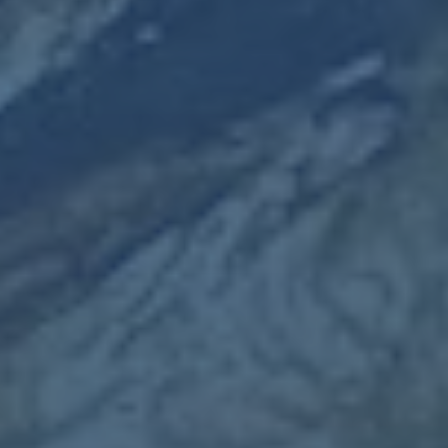
提交
搜索