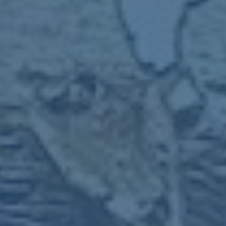
淀的自然结果 而不是某一场比赛的意外惊喜
以某场关键次回合为例 河床在首回合并未取得巨大优
势 回到主场后 他们并没有疯狂压上冒险 而是通过稳定
控球 慢慢侵蚀对手的防守信心 在下半场才逐步提高前
场逼抢强度 这一节奏安排 与其说是灵光一现 不如说是
教练组对整场比赛甚至整轮对决节奏的通盘设计 这种
案例充分说明 在现代足球中 晋级往往取决于对节奏和
风险的 长期规划 而不仅仅是某一个瞬间的个人发挥
从巴萨与马竞的对决看欧洲足球的精细化趋势