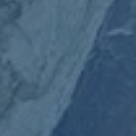
巴萨1比0力克马竞的理性务实 河床晋级半决赛的坚韧
与弹性 正是这个时代顶级足球的鲜明注脚