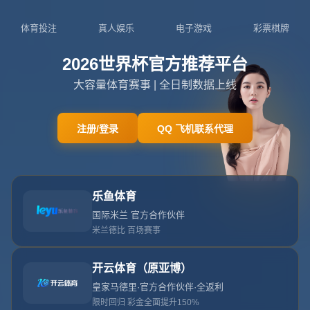
新闻资讯
网站首页
新闻资讯
2026-05-21T01:40:05+08:00