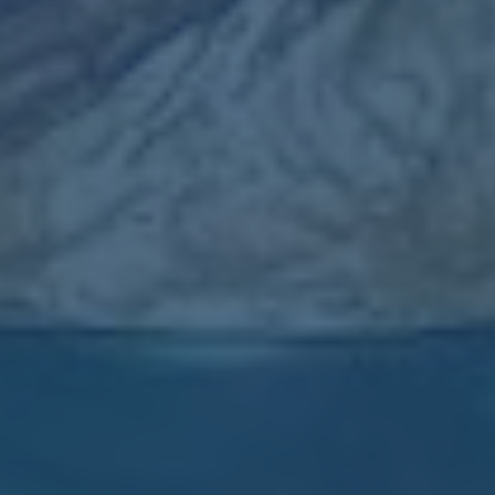
搜索
栏目导航
关于我们
服务优势
团队介绍
新闻资讯
联系我们