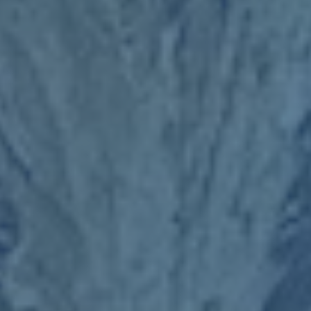
午间新闻速递折射出现代足球的共同主题
当午间新闻速递同时传来巴萨1比0力克马竞以及河床
晋级半决赛的消息时 事实上球迷看到的是两种足球文
化在同一时间节点上的交汇 一边是欧洲豪门在顶级联
赛中通过细致战术和比赛管理走向复苏 一边是南美传
统强队在洲际赛场上用成熟心态与战术创新证明自己
仍具竞争力 两者的共同点在于 都不再单纯依赖华丽的
进攻或盲目的激情 而是把重心放在体系稳定 节奏掌控
和心理韧性上
这种共同主题也为当前的足球格局提供了一个启示 无
论是西甲赛场上的巴萨 还是解放者杯赛场上的河床 想
要在激烈竞争中脱颖而出 必须在技术 体能 战术 心理
等多个层面同时升级 而不是依赖某一个维度的优势 两
场比赛的结果 让人们在午间刷到新闻的短短几分钟里
看到的是一整套关于“如何成为真正强队”的现实样本