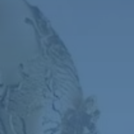
全方位分析：世界杯预测开户全站攻
略
2026-08-07