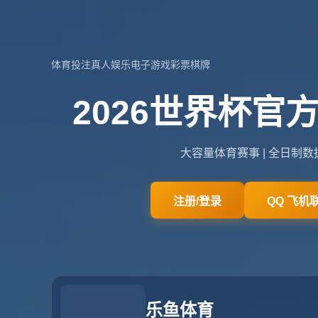
admin@ch-hthsport.com
0371-6763390