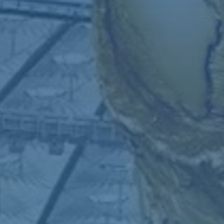
皇马报价之所以会明显低于2022年时对姆巴佩的
去十多年，皇马在转会市场上经历了从“银河战舰”
维尼修斯 罗德里戈 贝林厄姆等年轻核心，让俱乐
划算。与此伯纳乌翻新投入巨大 西甲财政公平政策
马必须把每一份顶薪合约视为长期负债去看待。一旦
有更衣室的薪资平衡，还可能影响日后续约维尼修斯
人可以不惜代价，如今的皇马更愿意用一个在预算范
受我们设定好的结构和规则。
“薪资远低于22年和现在”里的“现在”，更多是在
撑，打造了一套在传统俱乐部看来略显“脱离现实”的