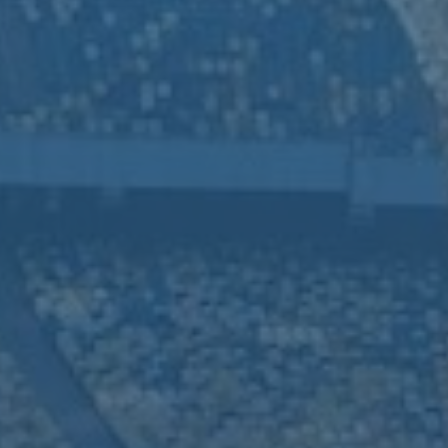
2022年时，在转会博弈中拥有最高话语权的是姆
物，而皇马在某些节点上显得略带被动，要么满足
微妙变化，随着球队在没有姆巴佩的情况下，仍然
但不会围绕你改写全部计划”。这在报价结构上表现
既保证了他有机会拿到匹配身价的收入，又让俱乐
佩 你依旧是我们期待的关键拼图 但我们不再让你
正是“薪资远低于22年和现在”背后最值得玩味的部