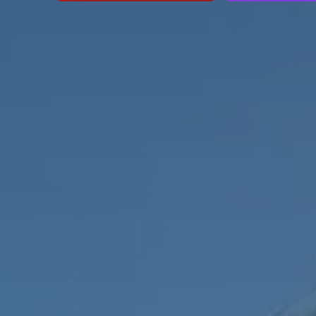
环境下，他在账面上的价值被重新折算，这就让现
限追逐”，而更像是一份经过严苛测算后的理性方案