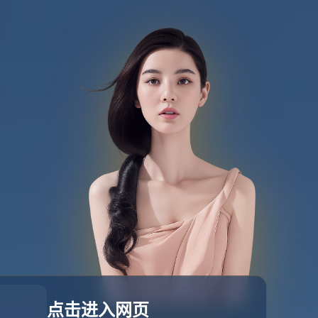
立即咨询
团队介绍
新闻资讯
联系我们