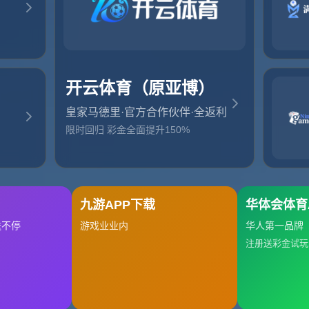
2026-05-16T01:40:05+08:00
年和现在
于22年和现在”的消息时，很多球迷的第一反应是震惊：
会节点，突然面对一份明显缩水的合同报价这背后不仅是
策略、乃至整个足球经济环境交织出的复杂博弈。看似是
。
，首先要看姆巴佩在这几年内的身位变化。2022年前后，
IP 世界杯冠军核心，这种光环直接推高了他的身价和薪资
天花板的条件争夺他。然而随着时间推移，虽然他在数据
起伏 表现稳定性 对更衣室和薪资结构的冲击等问题，被
姆巴佩依旧是顶级球星，但在财务谨慎已经成为主流的大