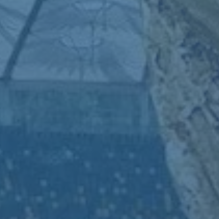
金，再加上一系列与商业形象绑定的收益。姆巴佩
着欧足联对财务公平政策的收紧，巴黎自身也开始
更重要的是，其他传统豪门即便认可姆巴佩的竞技价
构。皇马报价低于他在巴黎现在的收入 并不意味着不
姆巴佩，也必须在合理薪资框架内完成转会。