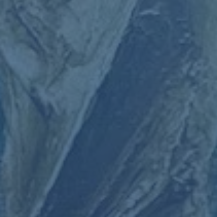
巴佩本人。他一度被视作可以左右皇马规划和巴黎未来的人
他的条件，要么承受错失超级前锋的风险。如今形势发生
在联赛和欧冠保持竞争力，皇马的态度更像是“我们欢迎你
为 基础薪资控制在合理区间 绩效和荣誉奖金大幅提高，
部在初始支出上保持可控。这种设计实质上是在告诉姆巴
掌控节奏，而是你需要适应皇马的节奏。这种话语权的转变
分。