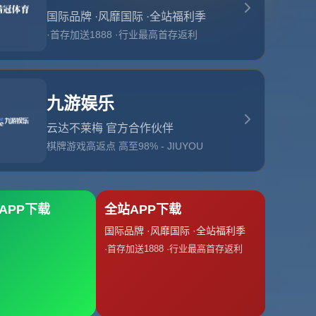
搜索
栏目导航
关于我们
服务优势