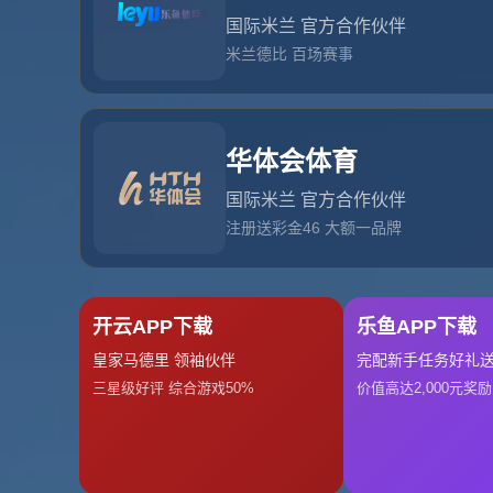
Admin
新闻资讯
皇马报价已在姆巴佩手中 薪资远低于22
当外界再度传出“皇马报价已在姆巴佩手中 薪资远低
这位当今足坛最具话题性的前锋，怎么会在关键转
数字的冷冰冰变化，更是球员个人野心、豪门运营
一份报价的升降 实则是话语权和主动权的重新分配
要理解“薪资远低于22年和现在”这句话的真正含义
他被视为几乎没有争议的“未来金球常客” 超级商业
预期。当时无论是皇马还是巴黎，都在用几乎接近
和表现上仍维持高水准，但伤病隐患 关键战役中的
俱乐部管理层纳入了更冷静的评估框架中。如今的