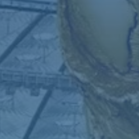
二是互动社区与观点分享入口
有些入口导向的是讨
迷、战术博主、数据爱好者的预测观点。这类平台
区化”的视角帮助大家理解比赛走势。入口地址往
部。
三是带有资金属性的竞猜平台入口
这种平台的入口
在线竞猜有严格限制甚至明令禁止，如果平台以“世
论入口地址多么隐蔽，本质仍属于高风险行为。面
与灰色平台，不能因为“预测”二字就忽视背后的法
讨论世界杯预测平台入口地址时，首先要明确一点 
性质的服务，以及你希望从中获得什么 是纯粹想看
求对应完全不同的风险和使用方式。
在海量链接中挑选一个相对可靠的入口，既需要技