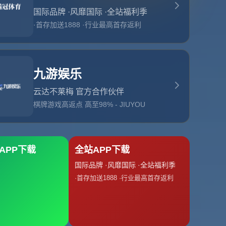
搜索
栏目导航
关于我们
服务优势