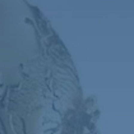
最新世界杯竞猜平台入口地址推荐
2026-08-08