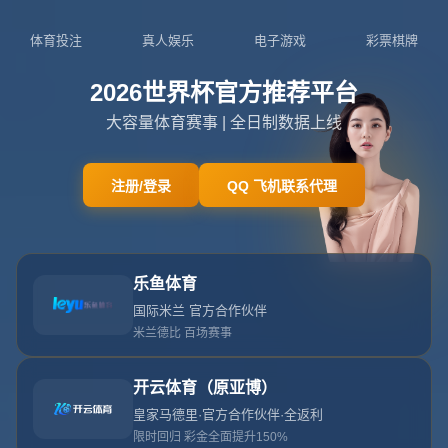
新闻资讯
网站首页
新闻资讯
2026-07-03T04:10:06+08:00