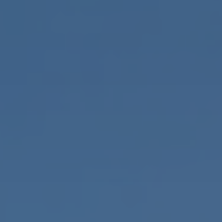
看到的“好机会”，在赔率上可能已经被市场提前消化，
甚至出现你刚点下去就被取消或变盘的情况。在筛选
平台时，需要特别关注是否提供低延迟高清流，以及
是否支持画中画、多赛场同步观看、同时打开数据面
板等功能，这些细节往往决定了世界杯期间的整体体
验。
评估世界杯买球平台的关键指标框架
为了更有体系地完成高清世界杯买球最佳平台推荐，
可以从以下几个维度建立一个简明的评估框架。首先
是平台合规与品牌信誉，了解其是否持有合法牌照、
运营历史是否够长、是否有公开的合作伙伴与赞助记
录。一个存在多年的品牌，在世界杯这种流量高峰期
更不敢轻易出现资金问题或大规模风控误封号。其次
是赛事覆盖与盘口深度，不仅要覆盖世界杯所有正赛
和外围赛，还要有包括实时串关、滚球盘口、特殊盘