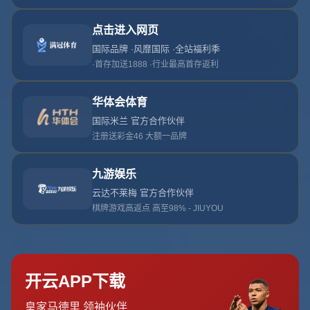
Admin
新闻资讯
高清世界杯买球最佳平台推荐
高清世界杯买球最佳平台推荐全景解析
当世界杯的哨声再次吹响，高清直播加上实时投注，
几乎成了球迷“标配”。很多人一边看球一边下单，希望
在享受比赛的也能凭借自己的足球理解赢得收益。然
而在琳琅满目的平台中，如何找到真正适合自己的高
清世界杯买球最佳平台，如何在安全合规的前提下体
会投注的乐趣，成为每个玩家都绕不过去的问题。本
文将从画质体验、盘口深度、赔率水位、安全风控、
数据工具以及用户口碑等多个维度出发，梳理出一套
选择与评估标准，从而帮助你在下一届世界杯到来前
提前做好“功课”。