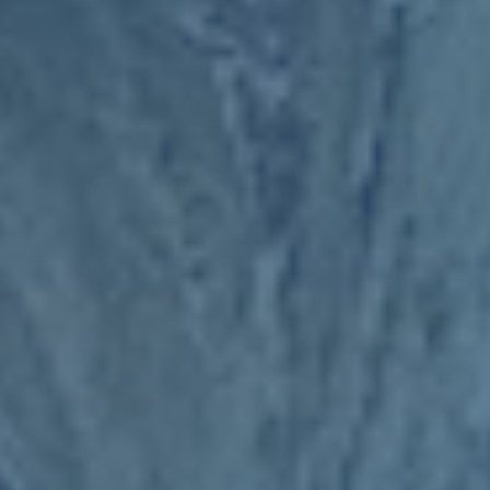
往往会在说明中清晰列出赔率计算方式、返还率区
间、风控规则等，而不是只用“官方合作”“稳赚不赔”这
种模糊话术。第四是结合个人习惯匹配功能，如果你
是数据控，就重点选择数据面板强的平台；如果你只
想轻松看球顺手下单，就优先考虑界面简洁、操作路
径短的平台。通过这些步骤，即便面对庞杂的宣传，
也能在相对客观的基础上，锁定几家更符合自身需求
的世界杯买球平台。