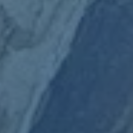
水平、盘口深度与玩法多样性，以及是否提供足够丰
富的数据分析和工具支持。在实践中，可以先根据自
身定位，明确你更看重的是高清观赛体验、赔率优势
还是功能丰富度，再结合上述评估框架缩小筛选范
围，最后通过小额试水验证真实体验。借助这样的过
程，即便身处信息嘈杂的环境，也完全有机会为自己
找到一套稳定可靠且匹配个人风格的世界杯买球平台
组合，在欣赏高清赛事的以更理性、更专业的方式参
与到这个全球盛事当中。