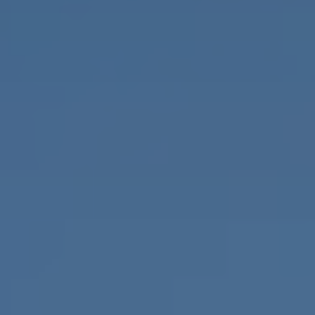
等多元选择。专业玩家会特别关注盘口开盘时间、盘
口更新频率以及是否存在明显的封盘时间过长等问
题。第三是赔率水位与返还率，可以通过对比几家主
流平台，测试同一场世界杯比赛的主胜和平局客胜以
及主流让球盘赔率，初步判断其水位水平。通常来
说，返还率越高的平台，对长期投注更友好。第四是
资金管理与风控机制，包括是否支持银行卡、第三方
支付以及数字资产等多种方式，以及最关键的提款速
度与限制额度，一些优质平台会在世界杯期间开启快
速提款通道，减少审核干扰。最后是用户体验与技术
细节，例如是否有多终端适配、是否提供独立APP、
是否支持一键切换盘口格式、是否有实时客服和机器
人客服协同等，这些都会显著影响用户满意度。
从新手到进阶玩家所需的不同平台特征