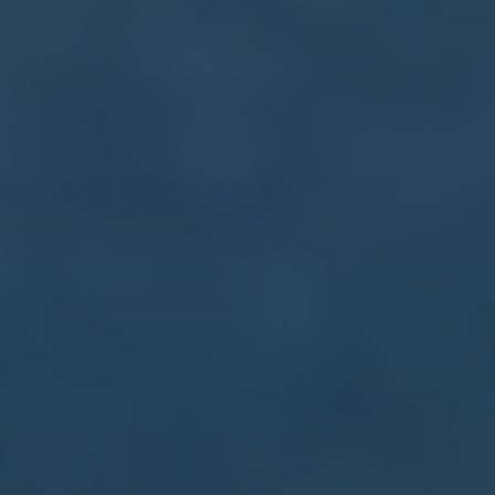
方位的服务体验。通过登录入口，用户可以快速
注册并加入体育互
华体会平台通过官网和官方链接为用户提供了全方位的服务
体验。通过登录入口，用户可以快速注册并加入体育互...