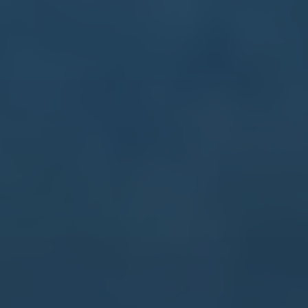
华体会平台通过官网和官方链接为用户提供了全方位的服务
体验。通过登录入口，用户可以快速注册并加入体育互...
联系我们
地址
河南省洛阳市孟津县城关镇
邮箱
admin@ch-hthsport.com
电话
0371-6763390
栏目导航