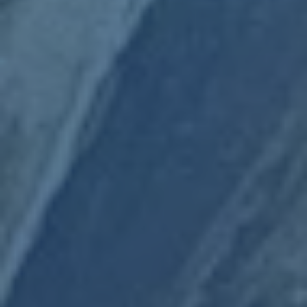
与策略因素 等等 当你开始理解这些方法 背后的网址就
不再那么神秘 它可能会变化 但你对信息的判断标准不
会
因此 与其说球迷在寻找一个最终的“预测圣地” 不如说
是在寻找一个能帮助自己学习和理解的工具 平台的域
名会更换 版本会升级 但只要你养成了对数据敏感 对逻
辑负责 对风险保持清醒态度 那么即使在纷繁复杂的“世
界杯预测网站最新网址”讨论中 也能保持足够的判断力
当别人还在焦虑“链接失效”时 你已经能够迅速识别出
哪些平台值得继续关注 哪些不过是昙花一现的噪音
【官方指定平台】官方顶级竞技大厅，获取最新盘口
赔率与极速在线体验，大额无忧提款，请认准正版授
权。