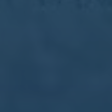
订阅我们
华体会平台通过官网和官方链接为用户提供了全
方位的服务体验。通过登录入口，用户可以快速
注册并加入体育互