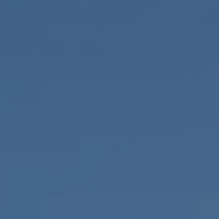
来源透明 模型算法有据可循 历史记录可追溯 用户评价
真实可靠 且域名变更有公开说明
而不仅仅是一个“能打
开 有比分 有盘口”的随机页面 因此 讨论最新网址 其实
是在讨论一个更重要的问题 如何判断某个预测网站是
否值得信赖
从数据到预测 世界杯分析平台的核心价值
现代意义上的世界杯预测网站 已经不再停留在“简单罗
列赛程和比分”的层面 更接近于一个
数据分析平台
它往
往会综合多维度的信息 例如球队近期状态 历史交锋记
录 球员伤停情况 战术风格 对位特点 甚至天气和场地
因素 然后通过统计模型或机器学习算法 对每场比赛给
出预测区间 而不是简单的“谁赢谁输”
真正有价值的平台 往往会提供类似以下内容 例如 通过
攻守效率指标来判断两队在不同节奏下的优势 通过
xG