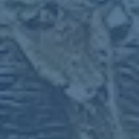
真正专注世界杯预测的平台 不会只在赛前几天突然活
跃 而是会在预选赛 友谊赛乃至洲际杯赛阶段就持续产
出内容 并解释其数据来源和方法论
再者 观察网站是否具备
版本迭代和模型调整记录
会不
会主动说明某场比赛预测失误的原因 是否会在预测失
败后对模型进行修正 以及是否开放历史预测结果供用
户回顾 如果这些信息完全缺失 也没有任何可追溯性 那
么所谓“最新网址”往往只是新瓶装旧水 只是为了在世
界杯期间抓住一波短期流量
案例分析 一位理性球迷的选择路径