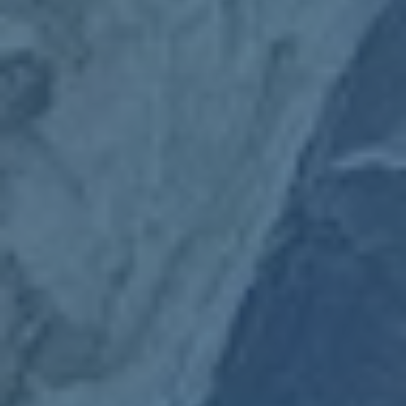
值得注意的是 一些更为稳健的平台 即便因为技术或策
略原因更换域名 也会通过官方社交账号 新闻稿或邮件
列表向用户说明 甚至会在旧域名设置明确的跳转提示
而不是突然消失 再通过各种渠道让用户自行寻找 这类
平台往往更注重品牌长期价值 而不是短期收益 在选择
所谓“最新网址”时 看到这些细节 往往比单纯依赖搜索
结果更加重要
从依赖网址到理解方法
如果把世界杯看成一个高度不确定的赛事环境 那么所
谓的“预测”本身就不可能是绝对准确的结论 更多是概
率分布和情景推演 在这个意义上 真正值得追踪的 不是
某个具体的“世界杯预测网站最新网址” 而是那些在长
期实践中逐步形成的分析框架 比如 如何区分样本噪音
和稳定趋势 如何评估临场变量 如何在模型中引入心理