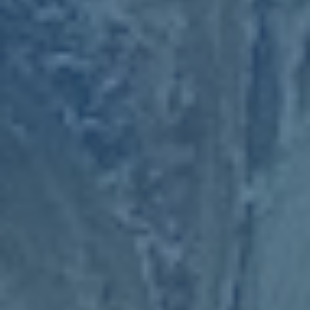
以一位多年关注国际足球赛事的理性球迷为例 在上届
世界杯开赛前 他同样面对满屏的“世界杯预测网站最新
网址推荐” 最初 他随机点开几个链接 发现很多网站页
面风格相似 甚至连文字表述都高度重合 这意味着它们
大多只是粗糙的复制粘贴 于是他转而从几个维度对候
选平台进行筛选 首先 他挑选了三个以数据分析见长的
平台 仔细比对了他们在小组赛阶段的预测准确率 并重
点关注那些在预测失误后会给出技术复盘的团队
随后 他发现 某个平台在小组赛第三轮对一场冷门比赛
的判断完全失误 但在赛后 发布了长文解释自己在模型
中对“轮换阵容”和“提前出线心态”的权重评估不足 并在
接下来的淘汰赛中做出调整 这一点让他认识到 真正可
信的“世界杯预测网站最新网址” 不一定意味着“永远猜
中” 而是
敢于公开承认误差 并持续优化逻辑
与此同时