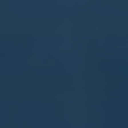
关于我们
服务优势
团队介绍
新闻资讯
联系我们
友情链接
友情链接