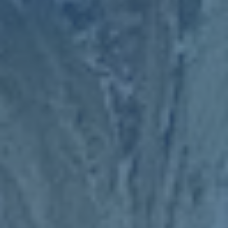
回顾过去几届世界杯，不难发现，爆冷与黑马已成为
常态而非例外。某届世界杯中，一支传统强队在小组
赛首战中意外失利，原因是对手采取极其紧凑的防守
反击策略，加之该强队中场核心伤缺，导致进攻效率
骤降。如果你在赛前仅凭“强队名气”下注，而忽视对手
的防守韧性和自身的伤病隐患，便很容易被爆冷击
中。反之，一支欧洲中等强队在预选赛阶段展现出极
强的团队协作与防守稳定性，舆论却普遍关注其他豪
门。对于细心的分析者而言，这种被低估的球队正是
中长期投注的价值标的，在小组出线、晋级八强等市
场中，有机会以更高赔率获取回报。2026世界杯的最