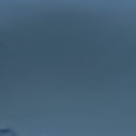
名气原因被压低赔率时，看似“安全”的下注实际上性价
比极低。更有经验的玩家会寻找被低估的冷门或亚军
级别球队，在更高赔率区间中寻找“价值投注”。最佳策
略不是简单押注热门，而是在赔率背后识别市场情
绪，找出被忽略的可能性。这需要你在开赛前持续追
踪盘口变化，理解资金涌入的方向，并结合自己的分
析判断盘口是否合理。
资金管理是防止翻车的底线策略
无论2026世界杯买球分析做得多么精细，如果缺乏严
谨的资金管理策略，结果仍可能是“看对了走势却最终
亏钱”。理性的做法，是在总资金中划出一部分作为世
界杯专项资金，并事先设定单场投入上限，例如不超
过总资金的5%–10%。根据比赛重要性和把握度，采取
固定注额或轻重注结合的方式，而不是凭情绪随意加
码。许多玩家在连赢后容易膨胀，在连输后容易冲