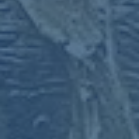
玩法选择中隐藏的风险与机会 不必全线开花
2026世界杯期间，投注平台会提供丰富的玩法，包括
胜平负、亚洲盘口、大小球、让球、比分、角球、球
员进球数等。很多人陷入的误区，是被琳琅满目的玩
法吸引，试图在每个市场都参与，结果不仅分散精
力，还增加了随机性。更理性的策略是：围绕自己最
熟悉的玩法构建主战场。如果你对球队风格掌握较
好，可以重点关注大小球与让球盘；如果你擅长研究
战术细节和场面走势，现场滚球投注可能更适合你。
以大小球为例，当两支球队一支防守稳固、另一支进