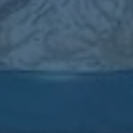
搜索
栏目导航
关于我们
服务优势
团队介绍