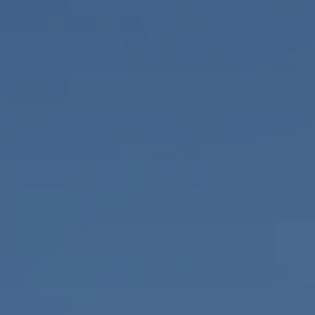
信息优势是核心资产 如何搭建自己的分析链
想在世界杯投注中建立长期优势，需要构建一套清晰
的信息–判断–决策链。信息层面，不仅包括球队排
名、近期战绩、历史交锋，还应纳入伤病情况、战术
风格、临场天气、场地条件以及心理因素。举例来
说，一支依赖高位逼抢和冲刺的球队，在高温或高海
拔环境下极易体能透支，这会直接削弱他们在下半场