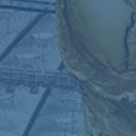
世界杯盘口的核心逻辑