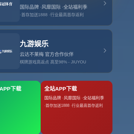
搜索
栏目导航
关于我们
服务优势