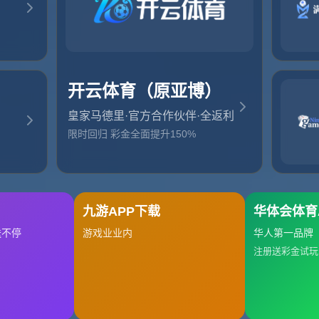
2026-06-24T01:40:06+08:00
巅峰，而围绕着赛事延展出的各种数据分析与盘口解读则
，越来越多的人开始通过安卓设备关注世界杯盘口，进行
盘口安卓热门
这一主题，我们不仅要看清盘口本身的逻
便利性与风险之间如何做好平衡。