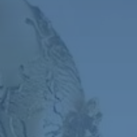
皇马已决定新赛季留下迪亚斯 并将改
善他的合同
2026-08-07