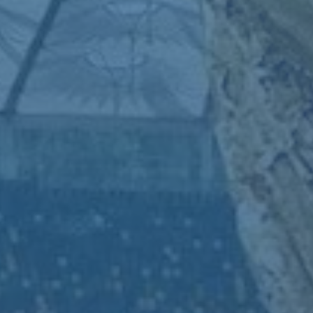
所谓世界杯盘口本质上是围绕比赛结果设置的概率
度，将复杂的比赛信息拆解成可量化的指标。对普
其中亚洲盘口更强调赢盘输盘的边界，例如半球、
期；而欧洲赔率则以胜平负为主，提供一个直观的
盘口变动，原因就在于盘口是市场情绪与信息集成
甚至舆论走势。
为什么安卓平台成为世界杯盘口热门入口
在世界杯周期内安卓系统的优势被放大到极致。一
设备就是安卓手机；另一方面各类体育数据应用、
卓开发客户端或网页适配。安卓系统支持更高自由
打断日常使用的前提下，随时关注
盘口即时变动、
赛常常跨时区进行，很多用户习惯躺在床上用安卓
景下安卓端的便携与多任务能力显得尤为突出。