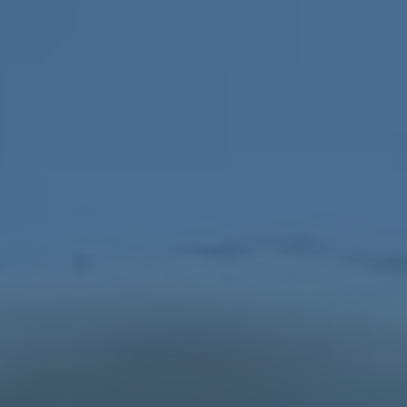
醒目的颜色或图标提醒“波动较大”“冷门风险较高”等，
让玩家在下注前有一个更理性的心理预期。
玩法体系与策略思路的实战化解读