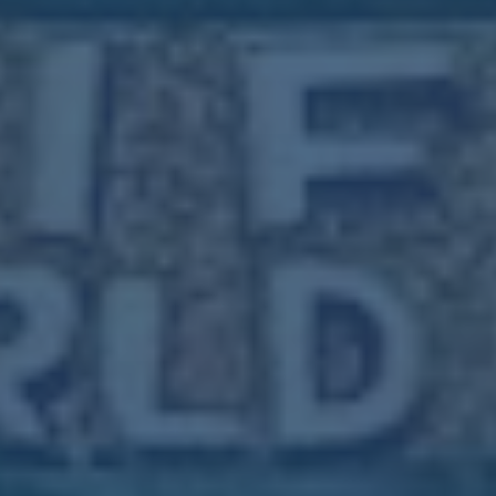
栏目导航
关于我们
服务优势
团队介绍
新闻资讯
联系我们
热门新闻
2026美加墨世界杯出线规则完整版