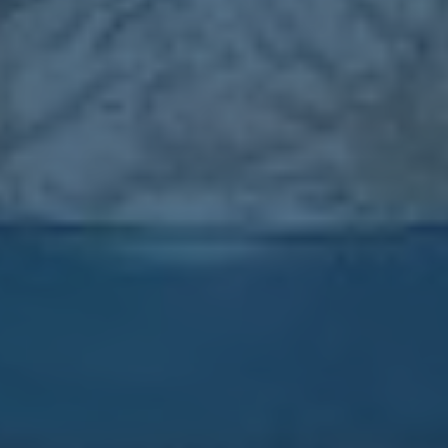
提交
搜索