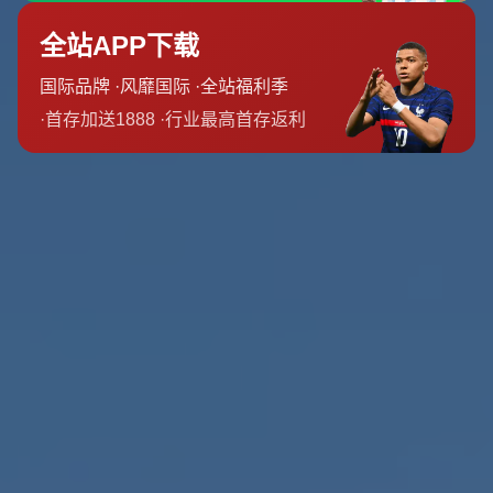
手，再决定是否参与某场竞猜，这种“数据驱动决策”的
模式，也正是官方平台希望倡导的理性参与方式。
功能布局与交互体验的核心设计