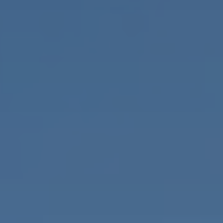
对于一款面向全球球迷的应用而言，官方在界面和交
互上一般会突出几大主线 赛程 竞猜 数据 社区。打开
2026世界杯竞猜APP官方首页，通常可以在顶部快速
切换今日赛程、小组赛、淘汰赛和热门焦点战，中间
区域则展示热门玩法入口，例如全场胜平负 让球盘 精
准比分 进球数 上下半场表现等。一些更具策略性的长
期项目，例如“冠军竞猜”“最佳射手”“小组出线形势”也
会以专题形式呈现，方便用户按需选择。
在交互细节上，官方版APP往往会提供 赔率浮动实时
刷新 事件推送一键订阅 可视化数据图表 等功能。例
如，用户在关注某场关键比赛时，可以开启“进球事件
推送”，一旦场上有关键进球、红黄牌或点球判罚，手
机都会弹出通知，帮助用户及时回到应用查看走势变
化。与此官方平台会在赔率旁附加风险提示，例如用