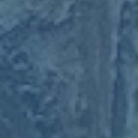
功能完善的平台会提供赛前盘口对比、即时数据面
板、历史盘路统计等工具,协助玩家进行更科学的决
策。例如,你可以在某场淘汰赛开赛前通过平台数据看
到,一支传统豪门在最近十场比赛中让球盘赢盘率偏低,
而对手在受让情况下赢盘率较高,这类信息往往比单纯
的“名气”更有参考价值。
识别不可靠世界杯下注平台的关键信号