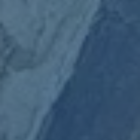
娱乐体验的新手玩家,更适合选择界面简洁、讲解清
晰、提供新手教学与模拟注单的平台,在熟悉规则的同
时尽量控制单注金额;对于注重分析与数据的玩家,则更
适合选择深度数据、盘路统计与专业资讯集成度更高
的平台,利用其工具功能放大自身判断优势;而对于高频
率滚球玩家,平台的系统稳定性、实时赔率刷新速度、
延迟控制能力,反而比单场赔率高低更重要。
因此,合理的做法是,先基于安全与合规筛选出一个候选
池,再根据个人侧重点从中选出两到三家平台进行实际
体验。随着对世界杯赛事节奏与自身风险承受能力的
了解加深,逐步收缩到一到两家主用平台,既能保证体验
连贯,又保留灵活度,避免因为单一平台突发问题影响整
体投注计划。
总结性视角下的2023世界杯下注平台选择逻辑