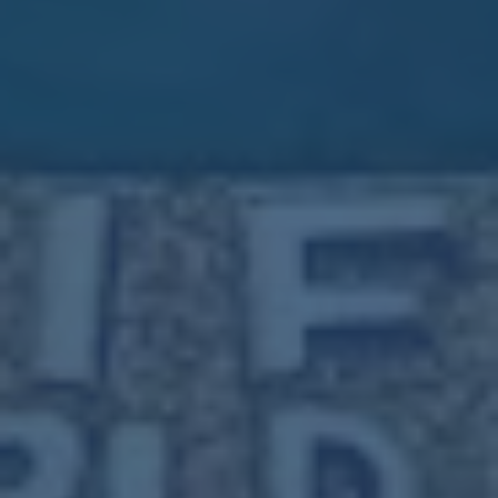
栏目导航
关于我们
服务优势
团队介绍
新闻资讯
联系我们