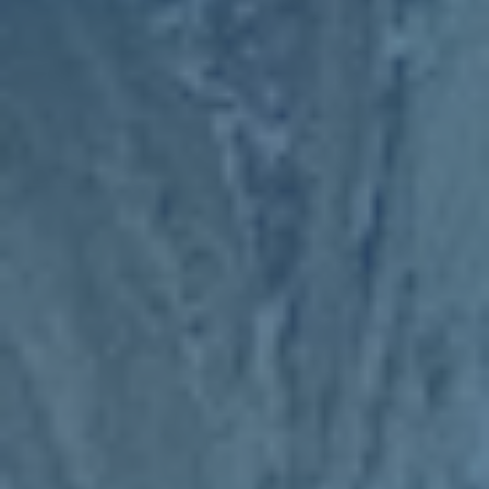
在各类世界杯足球赛下注平台推荐中,隐藏的风险必须
被清晰看见。一些看似“新颖”的平台,可能存在以下几
种显著信号:其一,网站界面粗糙,加载缓慢,缺乏基础的信
息披露;其二,客服渠道长期不稳定,回复机械且对具体问
题无法给出清晰解释;其三,在社交平台或论坛上被频繁
提及“无法提现”“赔率强行更改”“结算不透明”等投诉。