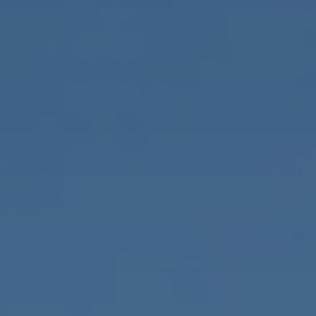
么是风控模型不足,要么是存在诱导投注的可能,都需要
提高警惕。
热门世界杯足球下注平台的共性优势
当前被广泛讨论的2023年世界杯足球赛最新下注平台
推荐中,多数“榜单”未必一致,但对优秀平台的评价维度
高度趋同。在实际观察中,表现出色的平台往往具备以
下几个共同特点:第一,赛事覆盖全面。不仅针对世界杯
正赛,还延伸到预选赛、洲际杯、俱乐部世俱杯以及各
大联赛;第二,玩法层次丰富,从传统的胜平负、让球、大
小球,扩展到角球数、罚牌数、球员进球、半场比分、
特殊时间段进球等,为玩家提供多方向的投注思路;第三,
实时数据与直播功能完善,有的平台会嵌入动画直播与
关键数据统计,如控球率、射门次数、危险进攻次数,提
升用户临场判断的依据。