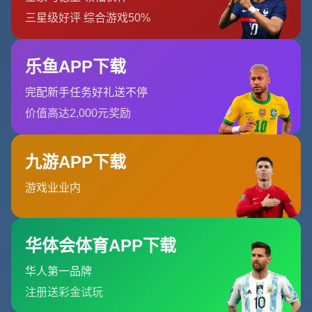
选择世界杯下注平台的核心标准
围绕世界杯这样的顶级足球赛事,安全合规始终是筛选
投注平台的首要前提。一个值得信赖的世界杯足球赛
下注平台通常具备几个共性:其一,拥有清晰可查的境外
牌照信息、第三方审计认证以及完善的隐私政策;其二,
在网站底部或帮助中心对投注规则、结算方式、风险
提示有明确说明;其三,具备账户风控与异常登录提醒机
制,例如异地登录验证、资金密码、谷歌验证器等。只
有在这一基础上,谈赔率、红利或界面体验才有意义。