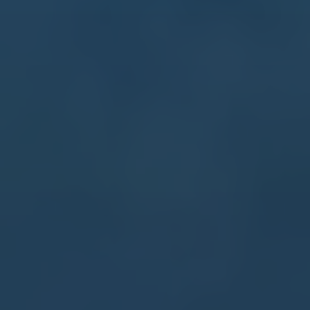
华体会平台通过官网和官方链接为用户提供了全方位的服务
体验。通过登录入口，用户可以快速注册并加入体育互...
联系我们
地址
河南省洛阳市孟津县城关镇
邮箱
admin@ch-hthsport.com
电话
0371-6763390