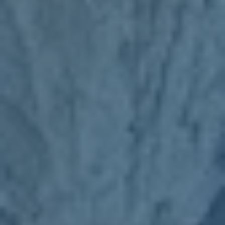
对阵相对较弱的对手。案例上，以往世界杯的洲际附
加赛多次上演戏剧性场面：有球队凭借客场入球或点
球大战艰难晋级，也有传统劲旅意外折戟，从而引发
国内足坛的深度反思。在2026世界杯背景下，附加赛
不再是少数球队的特例，而是许多中等实力队伍纳入
预案的重要环节。
扩军背景下的策略调整与潜在赢家
当我们站在整体高度审视2026美加墨世界杯的参赛球
队方法，可以看到一个清晰趋势：名额增多并不意味
着门槛全面降低，而是使得“稳定发挥、系统规划”比以
往更重要。对传统豪门来说，预选赛的风险边际有所
下降，但同时要合理分配主力体能，在漫长赛程中保
持竞争力；对新兴球队来说，这是历史上最现实的一
次晋级机会，一个小组中多场不败的积累，有时比偶