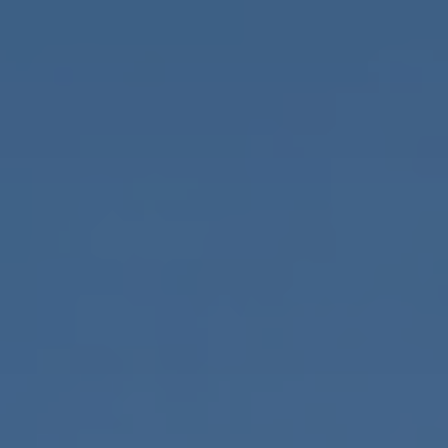
欧洲区参赛方法 保持高水平对抗的扩容模式
欧洲区依然是全球关注度最高的世界杯预选赛区域之
一。随着总席位的提升，欧洲足联的名额从13个增加到
16个正赛席位。与其他洲相比，欧洲区仍然采取强度
极高的小组赛和附加赛相结合的模式。通常做法是将
欧洲球队按照世界排名和种子规则分入若干小组，每
组进行主客场双循环比赛，小组头名或前几名直接获
得世界杯入场券，其余成绩最好的若干球队进入附加
赛。以往常见的情况是，一支世界排名不俗、拥有众
多顶级球星的队伍，可能因为在预选赛中失误一两
场，就被迫进入生死附加赛甚至无缘世界杯。扩军到
16个名额后，法国、德国、西班牙、英格兰等传统豪
强晋级难度相对降低，但对于像挪威、奥地利、乌克
兰、苏格兰等二线球队来说，则意味着历史性良机。
预选赛中每一分仍旧极为关键，参赛方法的本质依然
是漫长高强度小组赛加短促残酷的附加赛双重考验。