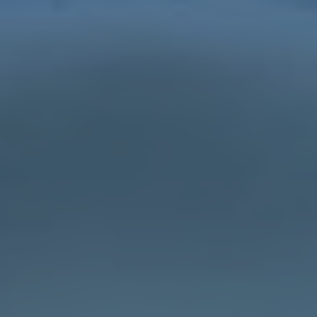
6个直接名额加1个附加赛名额。表面看，接近一半的
球队都能晋级，但考虑到南美整体水平非常接近，一
轮轮客场高原、炎热及远距离飞行的挑战依旧让预选
赛充满不确定性。参赛球队方法在南美的特点，是极
端的公平和残酷：没有分档、没有弱组，所有队伍面
对的是同样的赛程和同样的对手。对以往经常在附加
赛边缘徘徊的球队来说，这一次只要稳定发挥，就有
机会锁定直接名额，从而避免此前那种“附加赛一战定
生死”的高压情形。
非洲区参赛方法 扩军带来的历史性突破空间
非洲一直被认为是足球天赋最为集中的地区之一，但
过去世界杯只有5个席位，导致大量优质球队长年挤在
门外。2026美加墨世界杯中，非洲足联的名额增加到
9个直接名额加1个附加赛名额，这在结构上是一个巨大