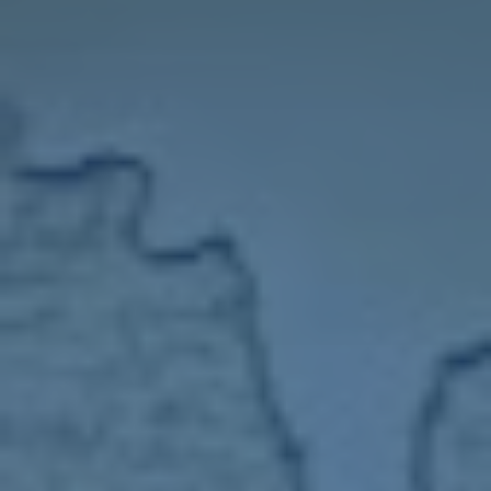
转变。为了筛选出这些参赛球队，非洲区预选赛会采
用大规模小组赛与阶段性淘汰赛结合的方式：先通过
初步预选淘汰低排名队伍，再进行若干多队小组比
赛。以往非洲区预选赛常常在最后阶段采用主客场两
回合制对决来确定出线权，这种“一失足成千古恨”的赛
制使得一些强队频频爆冷被淘汰。随着名额增多，重
点正逐渐从“单场淘汰的偶然性”转向“长期小组赛的稳
定性”。例如，像尼日利亚、科特迪瓦、摩洛哥、塞内
加尔这样的非洲劲旅，不再需要在最后一轮面对同级
别对手时“背水一战”，而是通过长期积分积累来争取更
稳妥的出线路径。对于新兴力量而言，这种参赛方法
也打开了更多历史首次晋级的窗口。
中北美及加勒比地区参赛方法 东道主与竞争并存