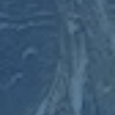
由于2026世界杯由美国、加拿大和墨西哥联合承办，
中北美及加勒比地区的参赛球队产生方式格外引人关
注。该区域的总名额为6个直接席位加2个附加赛席
位。其中，美加墨三队自动获得正赛资格，但这些席
位是从区域总分配中扣除，这意味着其他球队将竞争
剩余的名额。具体的预选赛形式通常包括：初期由排
名较低的球队进行资格赛，随后进入多组小组赛阶
段，再通过排名和附加赛决定最终晋级队伍。对于美
国、墨西哥和加拿大以外的球队而言，争夺世界杯入
场券的压力与日俱增。传统强队如哥斯达黎加、美国
邻近的加勒比球队、以及新兴的巴拿马、牙买加等，
都将通过多轮对抗来争取直接出线机会；无法获得直