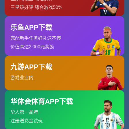
整体框架 48队格局下的参赛路径
2026年世界杯的一个关键变化，是参赛队伍从32支扩
军到48支。这意味着参赛球队方法的核心逻辑，已从
“名额紧缩的残酷淘汰”转向“增加参与面的广覆盖竞
争”。根据国际足联的规划，48支球队中的大多数将通
过各大洲的传统预选赛产生，另有少部分名额通过洲
际附加赛决出。需要特别注意的是，本届世界杯由美
国、加拿大和墨西哥共同举办，关于东道主是否自动
晋级，国际足联已明确原则——三国均将获得正赛席
位，但对应名额将在中北美及加勒比地区的总体配额
中扣减，不会额外增加新的“主办国加成”。在这一前提
下，各洲预选赛体系依旧是参赛球队产生的方法基
础，但细节上有了明显调整。
亚洲球队参赛方法 名额增加但竞争并未降低