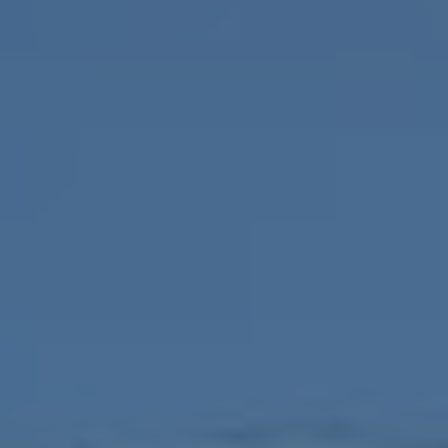
在南美洲，世预赛传统上采取“单一大循环”的独特方式
——所有队伍在同一个积分榜上相互主客场对决。以往
在4.5个席位的限制下，巴西和阿根廷这样的超级强队
虽然相对稳妥，但每轮都必须高度集中，因为厄瓜多
尔、哥伦比亚、秘鲁、智利等劲旅都有冲击资格的实
力。随着2026世界杯席位调整，南美足联的名额增至