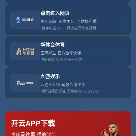
Admin
新闻资讯
2026美加墨世界杯参赛球队方法
2026美加墨世界杯参赛球队方法全解析
当世界杯首次由三个国家共同承办、首次扩军到48支
球队时，球迷最关心的问题之一，就是各大洲的球队
究竟如何拿到通往2026美加墨世界杯的入场券。相较
以往，本届世界杯的参赛球队产生方式发生了深刻变
化：名额大幅增加、附加赛制度重构、洲际分配更趋
平衡，这不仅改变了传统强队的备战节奏，也为众多
新兴足球力量提供了前所未有的机会。理解这些变
化，有助于我们更清晰地判断哪些球队更有希望突
围，也能更好地解读未来几年各大洲预选赛的激烈程
度与关键节点。