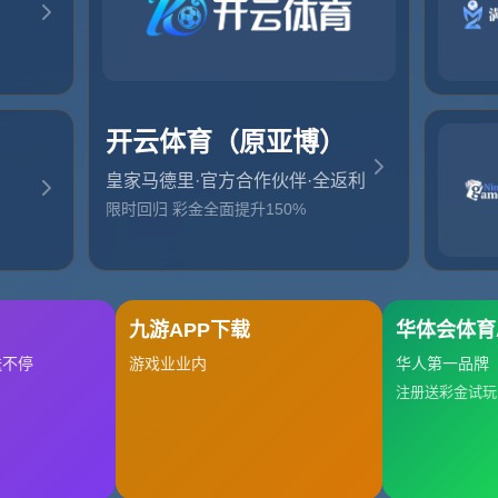
2026-05-25T04:10:05+08:00
只有两件 一是怎么不漏看自己主队的比赛 二是每一天的
48支球队 小组赛与淘汰赛的整体节奏都会比以往更密集 如
每日赛程哪里看” 再一条条点开 各种广告弹窗加上信息滞
在哪看每日赛程 怎么看才更高效 就成了每一位球迷都该准