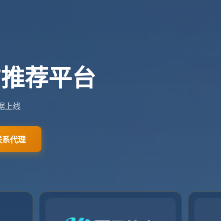
网站首页
关于我们
服务优势
新闻资讯
网站首页
新闻资讯