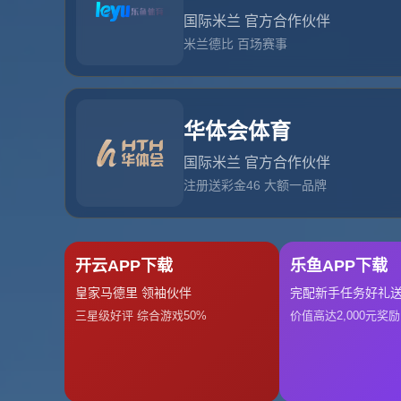
Admin
新闻资讯
2026世界杯每日赛程哪里看
2026世界杯每日赛程哪里看全平台观赛与日历攻略
当一届新的世界杯临近时，球迷最关心的两件事往往
赛程到底在哪里查得又快又准 2026世界杯扩军到
果还像过去那样临时在搜索框里输入“2026世界杯
后 很容易错过关键比赛开球时间 因此提前弄清楚 
备好的“观赛前功课”
明确需求 你真正想知道的不是赛程而是信息入口