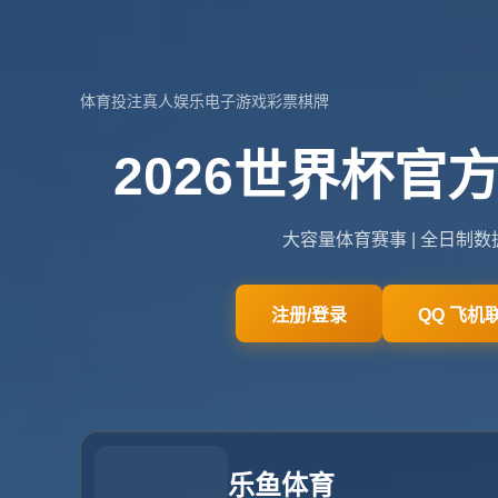
admin@ch-hthsport.com
0371-6763390