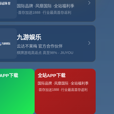
搜索
栏目导航
关于我们
服务优势