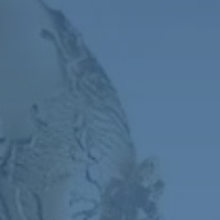
2026世界杯墨西哥数据统计
2026-08-08