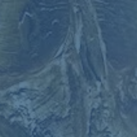
选 通常来说 下一届世界杯的 国际足联官网以及本届赛事
后可以按日期 按球场 或按参赛球队筛选；支持查看 当地时
为重要 因为比赛将在多个国家和城市举行 如果你只是看一
台的另一个优势是 信息变动更新极快 一旦出现比赛时间
更新并标明原因 这也是第三方网站难以完全做到的一点 对