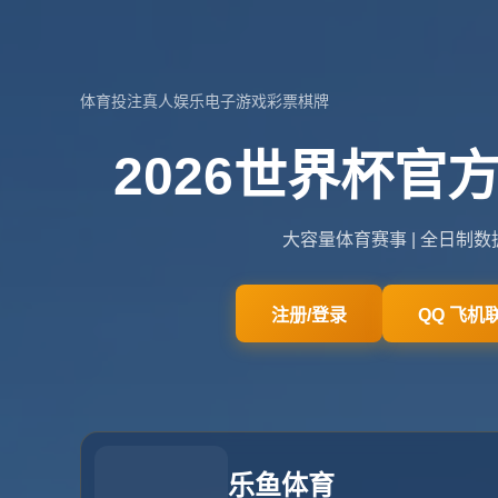
admin@ch-hthsport.com
0371-6763390