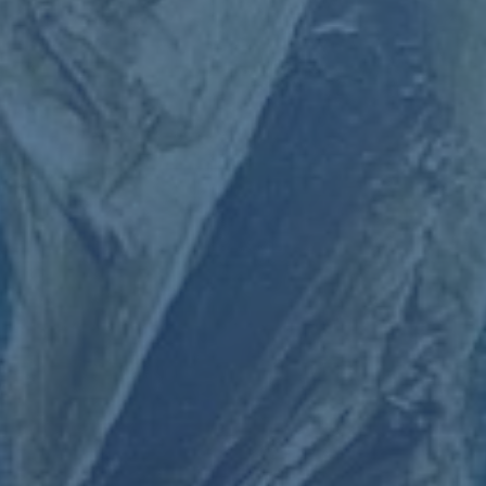
 越往后拖 转会主动权越小 一旦进入合同最后一年 而球员
费放人的被动境地 因此在合同进入关键阶段时 把凯恩以
 这种理性 并不意味着热刺对凯恩缺乏尊重 相反 这是一