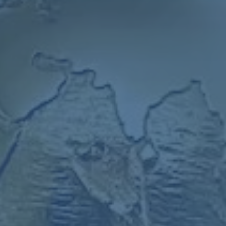
内完成锋线的无缝更新 不需要花太多时间去打磨战术适应
成证明的球星 通过高起点来缩短重建周期 此前从曼联签
路 如今 凯恩的成熟度 领导力 以及在强对抗环境下的稳定
需求
俱乐部 凯恩作为英格兰队长 拥有巨大的国际市场号召力
皇马在英超球迷群体中的影响力 也为球衣销售 赞助谈判
品牌运营为核心模式的豪门俱乐部来说 这类隐性回报往往
体系的象征 他成长于俱乐部 自带情感属性和象征意义 如
无异于把多年来的努力成果亲手交到竞争者手中 在高度商
艰难平衡 把他卖去国外 至少能在心理上减少球迷的抵触
尴尬场面
手谈判时往往处于微妙的位置 英超内部转会的溢价效应极
求超高价格 但这会让对方成为更强大的对手 直接影响自