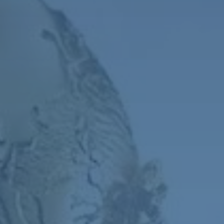
7M晚报-皇马已签约姆巴佩 贝林厄姆
缺席热身赛
2026-08-08