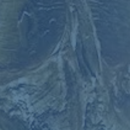
之间的拉扯 让管理层更倾向选择一家联赛外的买家 既能
局的负面影响 在这种背景下 皇马的出现无疑具备天然优
卖给巴塞罗那 而不是卖给英超对手 这笔转会虽然让利物
竞争者 类似逻辑也出现在热刺对凯恩未来的规划之中 把
 尤其是在英超多支球队实力接近的当下 每一名顶级球员