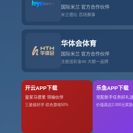
Admin
新闻资讯
皇马将加入凯恩争夺战 相信热刺更愿卖
英超赛场一个夏天的转会风云往往比一整季的联赛更
夺战更像是一出提前排练多年的大戏 尤其是在越来
以避免在英超内部培养直接竞争对手 这种复杂的立
到俱乐部战略 联赛生态 甚至豪门之间的权力平衡
其实并不难理解 在本泽马离队后 皇马锋线急需一名
手的创造力 从技术特点上看 凯恩不仅是一名顶级射
拿球能力 可以极大缓解皇马中场向前推进时的压力
对皇马这种强调控球与节奏变化的球队而言 他既能