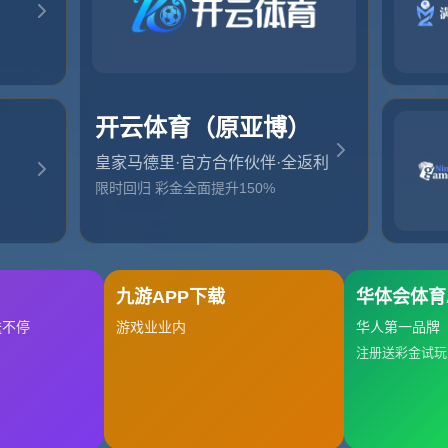
2026-05-18T01:40:06+08:00
给国外球队
富戏剧性 而凯恩是否离开热刺 以及皇马是否正式加入争
越多消息指出 热刺管理层更倾向把队长出售给国外球队
场交织在一起 让整个转会故事不仅关乎球员去向 更牵扯
高效而成熟的中锋 来承接维尼修斯 罗德里戈 等年轻攻击
手 更是一名能回撤组织的前场枢纽 他的支点作用和背身
 与传统意义上禁区杀手不同 凯恩更接近一名前场指挥官
终结 又能策动 更符合现代九号位的要求