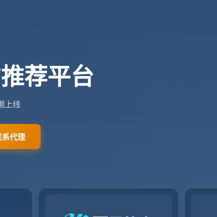
网站首页
关于我们
服务优势
新闻资讯
网站首页
新闻资讯