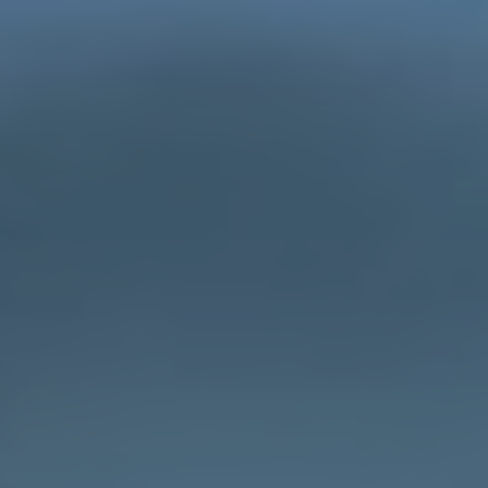
对应北美晚场，如当地19点 20点甚至21点开球，对应
北京则多为次日早上七点到十点。许多球迷会选择在
这个时间段边吃早饭边看球 或在通勤路上使用移动设
备关注比分。而少数特别安排的早场比赛 或部分时区
靠东的城市赛程 可能会让中国观众在中午之前仍有比
赛可看。
因此在整体规划上，如果你希望尽可能多地追看2026
美加墨世界杯完整赛程中国时间下的小组赛，可以尝
试 将观赛重点集中在清晨和上午的场次，将那些落在
凌晨两三点的比赛留给真正的“铁粉”，或通过录播和集
锦补看。这样既能保持健康作息，又不会错过过多精
彩内容。
淘汰赛阶段与黄金时间的重合度