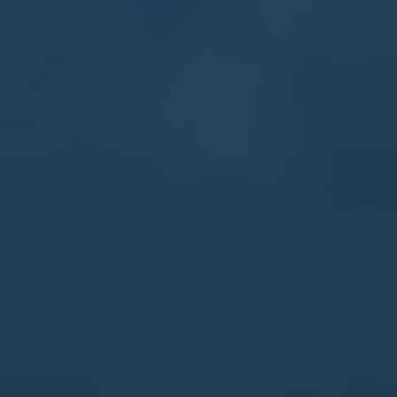
联系我们
地址
河南省洛阳市孟津县城关镇
邮箱
admin@ch-hthsport.com
电话
0371-6763390
栏目导航
关于我们