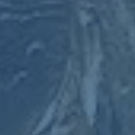
点 对应中国次日凌晨五点。中部时间通常比东部晚一
小时 因此 中部19点 对应中国次日早上九点左右。墨西
哥城接近中部时区 14点到北京时间的差约为14小时 左
右 对应中国次日凌晨四点左右。
通过这个简化示例 可以看出同一天的三场比赛 会分布
在中国的 凌晨四点 凌晨五点 和早上九点 这就解释了
为何许多球迷在讨论2026美加墨世界杯完整赛程中国
时间时 会特别强调“取舍策略”。你完全可以在上班前
锁定一场九点左右的重磅对决 对凌晨四五点的比赛则
改为看回放或延后补看数据分析。关键是提早熟悉赛
程结构 在整个世界杯期间找到一个适合自己的“观赛节
奏波形”。
中国观众的观赛策略与生活节奏安排
面对跨越多个时区的密集赛事 如何不被颠倒作息拖垮