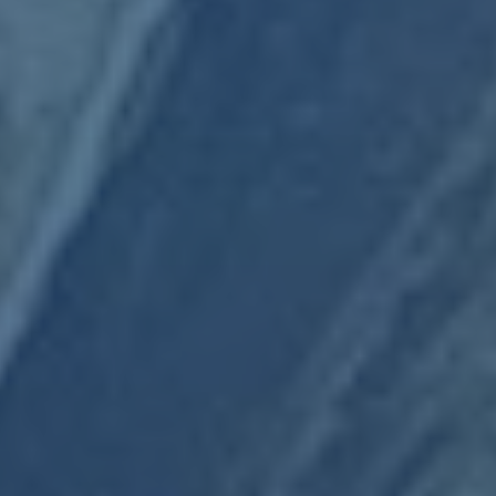
那么他们的比赛很可能被安排在当地的黄金时间段 对
应中国则多为清晨至上午时段 相对仍然友好。
在这种情况下 个人的观赛规划会被社会大环境进一步
放大 从家庭作息到公共讨论 都会围绕 中国队具体开球
时间 展开。对于普通球迷来说 这既是观赛便利 也是一
种心理上的“集体兴奋剂”。你完全可以借助这种氛围
将自己之前为世界杯做的时间规划 分享给朋友或同事
形成互相提醒和“观赛搭档”制度 在保持理性作息的同
时 享受全社会共同关注一项赛事的独特体验。