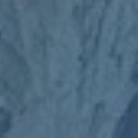
媒体转播平台与赛事信息同步方式
除了时间本身 了解转播平台和赛程信息更新途径也是
梳理2026美加墨世界杯完整赛程中国时间的重要一
环。近年来 中国观众主要通过电视台和大型流媒体平
台观看世界杯直播 同时配合官方APP 实时获取赛程 赛
果和积分形势。建议在赛事开始前就关注几个权威渠
道 将 完整赛程表和中国时间对应表 下载或打印出来
放在书桌或办公区显眼位置 以便随时查阅。
很多平台会提供按中国时间排序的赛程列表 你可以直