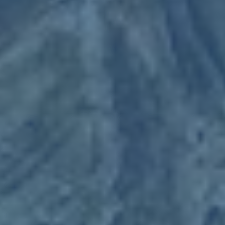
是很多热爱世界杯的中国球迷必须解决的问题。从经
验来看 有几个实践性较强的策略 可以帮助你在享受
2026美加墨世界杯完整赛程中国时间带来的激情时 保
持生活的基本秩序。首先是“优先级排序原则” 不必苛
求场场必看 可以根据球队喜好 世界排名 小组形势等因
素 划出 必看 强烈推荐 可选 和看集锦即可 四个级别。
其次 可以利用手机日历或提醒类应用 提前导入重点比
赛的中国时间 与工作会议 日常安排错开。
另外 合理利用午休和周末非常关键 如果某场焦点大战
落在凌晨时段 不必硬扛到天亮 可以将睡眠拆成“两段
式” 例如22点睡到凌晨两点 看完球再补觉到早上七
点。虽然略有折腾 但比通宵不睡的损伤小得多。对于
学生群体和弹性工作者来说 还可以尝试将学习和工作
的高强度任务错开世界杯赛期 在整体上进行“时间资源
重分配”。将世界杯视作一场时间管理的实战演练 不仅