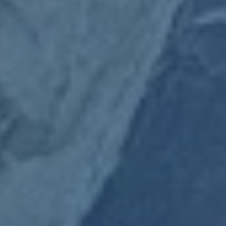
接视作“中文版时间轴” 使用标记工具将自己关注的球
队比赛用不同颜色区分 形成独属于你的观赛日历。此
外 社交媒体上的赛程提醒账号也十分实用 在关键比赛
开始前十五分钟或三十分钟推送通知 避免因为忙碌而
错过。对重度球迷来说 这些配套工具 能显著降低在心
中“心算时差”的负担 让你把注意力更多放在战术 对抗
和球星表现上。
中国队若晋级世界杯对赛程关注度的放大效应
一旦中国国家队成功晋级2026美加墨世界杯 其小组赛
乃至淘汰赛的 中国时间开球点 将成为全国关注焦点。
届时 很多单位和学校可能会出现为比赛“微调作息”的
情况 比如重大比赛当天上午适当延后打卡时间 或集中
安排观看活动 这种现象在以往世界杯上并不罕见。如
果中国队被分在一个拥有美洲强队或欧洲劲旅的小组