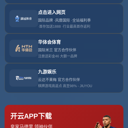
Admin
新闻资讯
2026美加墨世界杯完整赛程中国时间
2026美加墨世界杯完整赛程中国时间深度解析与观赛
指南
当世界杯重返北美大陆、史无前例地扩大到48支球
队、并横跨美国、加拿大和墨西哥三国举办时，中国
球迷最关心的问题之一就是 “2026美加墨世界杯完整
赛程中国时间如何换算和规划”。由于涉及多个时区、
分散的主办城市以及更为密集的比赛节奏，如果不提
前熟悉中国时间对应安排，很容易错过焦点大战或熬
夜到迷失节奏。本文围绕赛程结构、时间换算逻辑以
及观赛策略进行系统梳理，帮助你在中国时间下清晰
掌握这届超大型世界杯的“时间地图”，做到胸有成竹地
安排工作生活与看球体验。