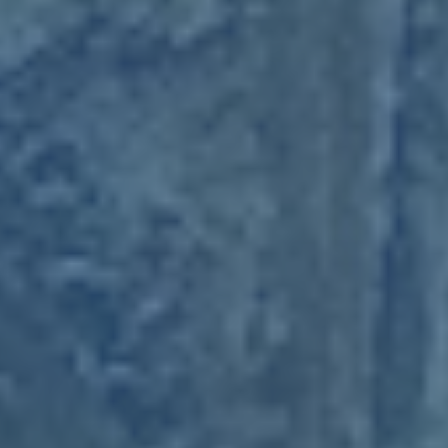
能看球 更能练就规划能力。