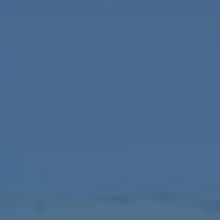
小组赛阶段中国时间分布特点
以往世界杯的小组赛常常被戏称为“熬夜连轴转时期”，
而2026年的特殊之处在于比赛数量更多、覆盖城市更
广，开球时间段也会更分散。根据以往北美国际大赛
的排期惯例，小组赛多会安排在 当地下午和傍晚到夜
间黄金时段。换算成中国时间，主要呈现为三类观赛
窗口 深夜到凌晨 清晨到上午 中午之前的零散场次。
深夜到凌晨时段通常对应北美下午开球，如果当地安
排的是下午两点、三点或四点，那么对中国观众来说
往往落在北京当日23点到次日凌晨四点之间，这也是
多数上班族最难兼顾的时间段。而清晨到上午则常常