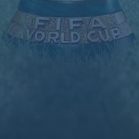
栏目导航
关于我们
服务优势
团队介绍
新闻资讯
联系我们
友情链接
友情链接