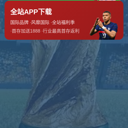
华体会平台通过官网和官方链接为用户提供了全方位的服务
体验。通过登录入口，用户可以快速注册并加入体育互...
联系我们
地址
河南省洛阳市孟津县城关镇
邮箱
admin@ch-hthsport.com
电话
0371-6763390