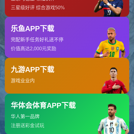
订阅我们
华体会平台通过官网和官方链接为用户提供了全
方位的服务体验。通过登录入口，用户可以快速
注册并加入体育互