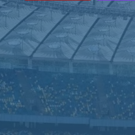
订阅我们
华体会平台通过官网和官方链接为用
录入口，用户可以快速注册并加入体