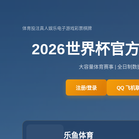
admin@ch-hthsport.com
0371-6763390