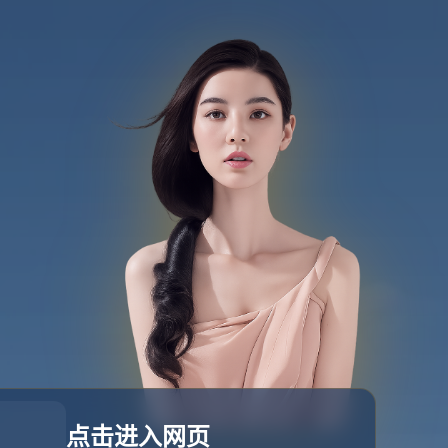
立即咨询
团队介绍
新闻资讯
联系我们