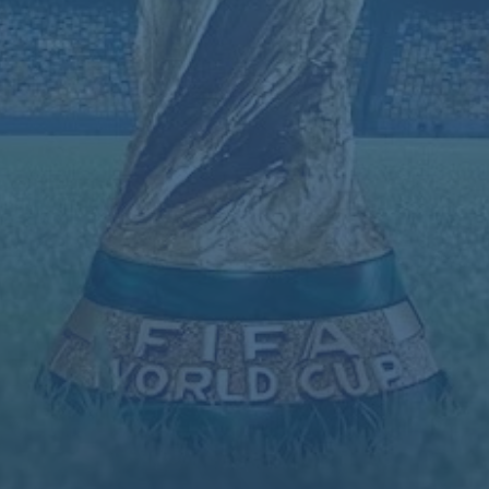
们
栏目导航
关于我们
省洛阳市孟津县城关镇
服务优势