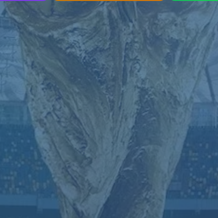
户提供了全方位的服务体验。通过登
育互