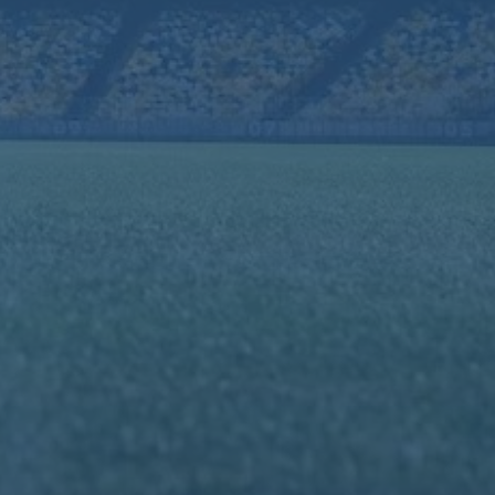
友情链接
友情链接