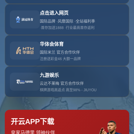
404错误
此页面可能已被移动或删除。
返回首页