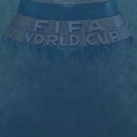
栏目导航
关于我们
服务优势
团队介绍
新闻资讯
联系我们
友情链接
友情链接