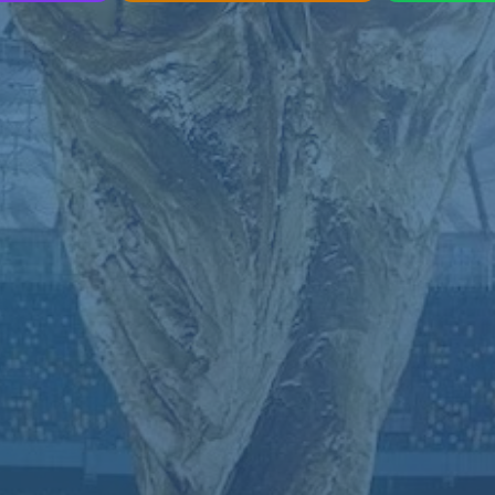
户提供了全方位的服务体验。通过登
育互