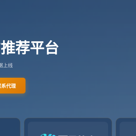
网站首页
关于我们
服务优势
404
网站首页
404