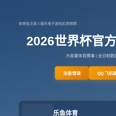
admin@ch-hthsport.com
0371-6763390