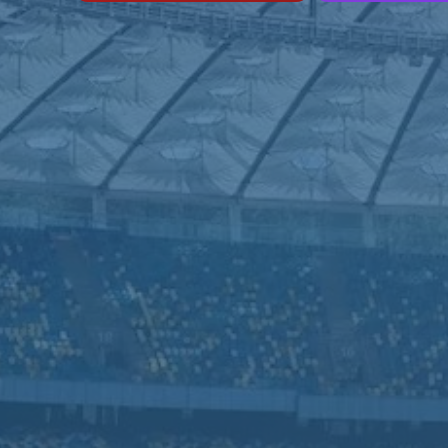
订阅我们
华体会平台通过官网和官方链接为用
录入口，用户可以快速注册并加入体